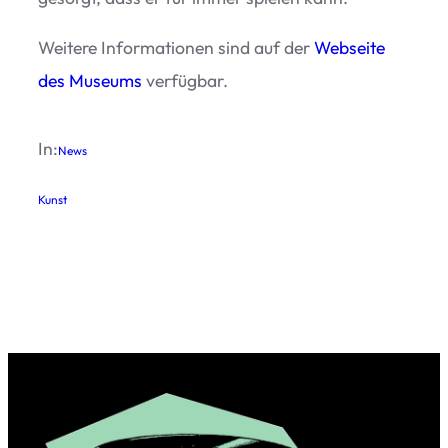
Wei­tere Infor­ma­tio­nen sind auf der
Web­seite
des Muse­ums
verfügbar.
In:
News
Kunst