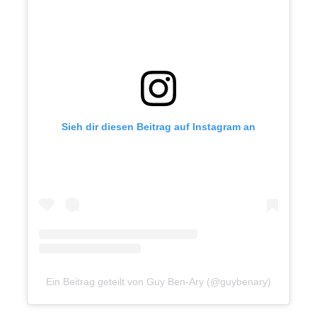
Sieh dir die­sen Bei­trag auf Insta­gram an
Ein Bei­trag geteilt von Guy Ben-Ary (@guybenary)