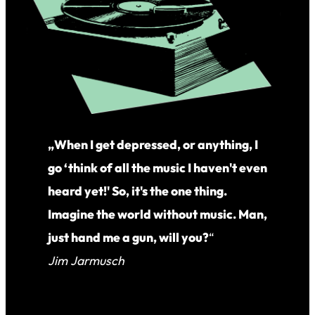
„When I get depressed, or anything, I
go ‘think of all the music I haven't even
heard yet!' So, it's the one thing.
Imagine the world without music. Man,
just hand me a gun, will you?
“
Jim Jarmusch