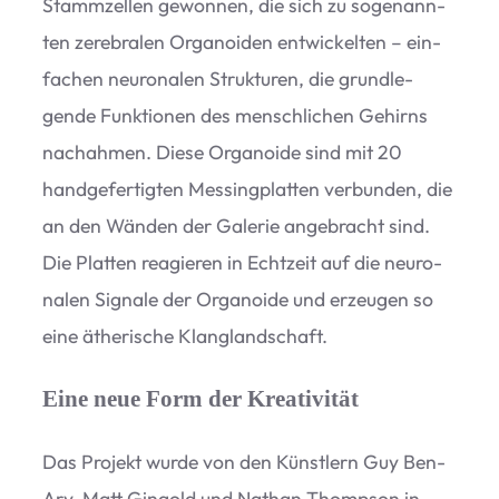
Stamm­zel­len gewon­nen, die sich zu soge­nann­
ten zere­bra­len Orga­no­iden ent­wi­ckel­ten – ein­
fa­chen neu­ro­na­len Struk­tu­ren, die grund­le­
gende Funk­tio­nen des mensch­li­chen Gehirns
nach­ah­men. Diese Orga­no­ide sind mit 20
hand­ge­fer­tig­ten Mes­sing­plat­ten ver­bun­den, die
an den Wän­den der Gale­rie ange­bracht sind.
Die Plat­ten reagie­ren in Echt­zeit auf die neu­ro­
na­len Signale der Orga­no­ide und erzeu­gen so
eine äthe­ri­sche Klanglandschaft.
Eine neue Form der Kreativität
Das Pro­jekt wurde von den Künst­lern Guy Ben-
Ary, Matt Gin­gold und Nathan Thomp­son in