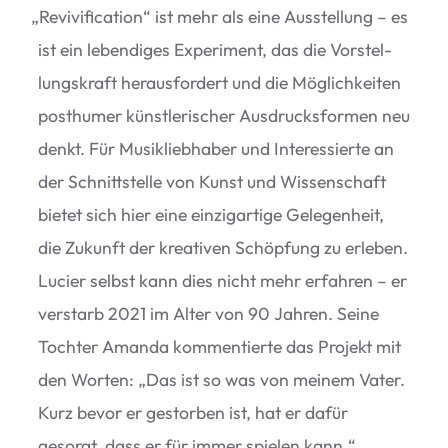
„
Revi­vi­fi­ca­tion“ ist mehr als eine Aus­stel­lung – es
ist ein leben­di­ges Expe­ri­ment, das die Vor­stel­
lungs­kraft her­aus­for­dert und die Mög­lich­kei­ten
post­hu­mer künst­le­ri­scher Aus­drucks­for­men neu
denkt. Für Musik­lieb­ha­ber und Inter­es­sierte an
der Schnitt­stelle von Kunst und Wis­sen­schaft
bie­tet sich hier eine ein­zig­ar­tige Gele­gen­heit,
die Zukunft der krea­ti­ven Schöp­fung zu erle­ben.
Lucier selbst kann dies nicht mehr erfah­ren – er
ver­starb 2021 im Alter von 90 Jah­ren. Seine
Toch­ter Amanda kom­men­tierte das Pro­jekt mit
den Wor­ten:
„
Das ist so was von mei­nem Vater.
Kurz bevor er gestor­ben ist, hat er dafür
gesorgt, dass er für immer spie­len kann.“