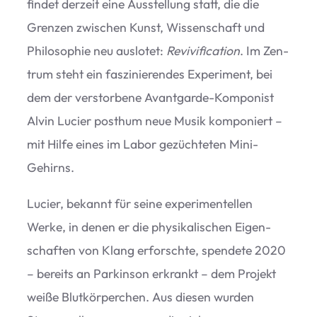
fin­det der­zeit eine Aus­stel­lung statt, die die
Gren­zen zwi­schen Kunst, Wis­sen­schaft und
Phi­lo­so­phie neu aus­lo­tet:
Revi­vi­fi­ca­tion
. Im Zen­
trum steht ein fas­zi­nie­ren­des Expe­ri­ment, bei
dem der ver­stor­bene Avant­garde-Kom­po­nist
Alvin Lucier post­hum neue Musik kom­po­niert –
mit Hilfe eines im Labor gezüch­te­ten Mini-
Gehirns.
Lucier, bekannt für seine expe­ri­men­tel­len
Werke, in denen er die phy­si­ka­li­schen Eigen­
schaf­ten von Klang erforschte, spen­dete 2020
– bereits an Par­kin­son erkrankt – dem Pro­jekt
weiße Blut­kör­per­chen. Aus die­sen wur­den