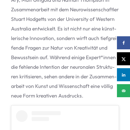
Zusam­men­ar­beit mit dem Neu­ro­wis­sen­schaft­ler
Stuart Hod­getts von der Uni­ver­sity of Wes­tern
Aus­tra­lia ent­wi­ckelt. Es ist nicht nur eine künst­
le­ri­sche Inno­va­tion, son­dern wirft auch tief­grei­
fende Fra­gen zur Natur von Krea­ti­vi­tät und
Bewusst­sein auf. Wäh­rend einige Expert*innen
die feh­lende Inten­tion der neu­ro­na­len Struk­tu­
ren kri­ti­sie­ren, sehen andere in der Zusam­men­
ar­beit von Kunst und Wis­sen­schaft eine völ­lig
neue Form krea­ti­ven Ausdrucks.