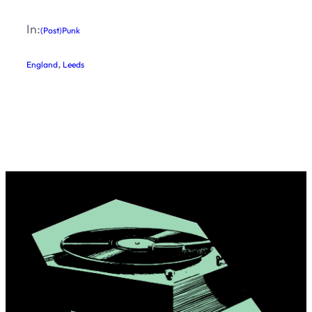
In:
(Post)Punk
, 
England
Leeds