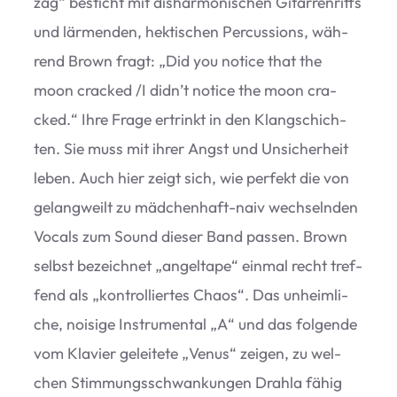
zag“ besticht mit dis­har­mo­ni­schen Gitar­ren­riffs
und lär­men­den, hek­ti­schen Per­cus­sions, wäh­
rend Brown fragt:
„
Did you notice that the
moon cra­cked /​I did­n’t notice the moon cra­
cked.“ Ihre Frage ertrinkt in den Klang­schich­
ten. Sie muss mit ihrer Angst und Unsi­cher­heit
leben. Auch hier zeigt sich, wie per­fekt die von
gelang­weilt zu mäd­chen­haft-naiv wech­seln­den
Vocals zum Sound die­ser Band pas­sen. Brown
selbst bezeich­net
„
angel­tape“ ein­mal recht tref­
fend als
„
kon­trol­lier­tes Chaos“. Das unheim­li­
che, noi­sige Instru­men­tal
„
A“ und das fol­gende
vom Kla­vier gelei­tete
„
Venus“ zei­gen, zu wel­
chen Stim­mungs­schwan­kun­gen Drahla fähig