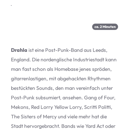
·
ca.
2
Minu­ten
Drahla
ist eine Post-Punk-Band aus Leeds,
Eng­land. Die nord­eng­li­sche Indus­trie­stadt kann
man fast schon als Home­base jenes sprö­den,
gitar­ren­las­ti­gen, mit abge­hack­ten Rhyth­men
bestück­ten Sounds, den man ver­ein­fach unter
Post-Punk sub­su­miert, anse­hen. Gang of Four,
Mekons, Red Lorry Yel­low Lorry, Scritti Politti,
The Sis­ters of Mercy und viele mehr hat die
Stadt her­vor­ge­bracht. Bands wie Yard Act oder