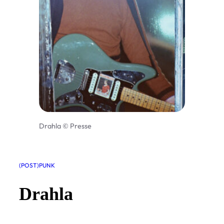
Drahla © Presse
(POST)PUNK
Drahla