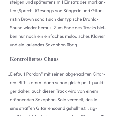
stei­gen und spä­tes­tens mit Ein­satz des mar­kan­
ten
(Sprech-)Gesang
s von Sän­ge­rin und Gitar­
ris­tin Brown schält sich der typi­sche Drahla-
Sound wie­der her­aus. Zum Ende des Tracks blei­
ben nur noch ein ein­fa­ches melo­di­sches Kla­vier
und ein jau­len­des Saxo­phon übrig.
Kontrolliertes Chaos
„
Default Par­don“ mit sei­nen abge­hack­ten Gitar­
ren-Riffs kommt dann schon gleich post-pun­ki­
ger daher, auch die­ser Track wird von einem
dröh­nen­den Saxo­phon-Solo ver­edelt, das in
eine straf­fen Gitar­ren­sound gehüllt ist.
„
zig-