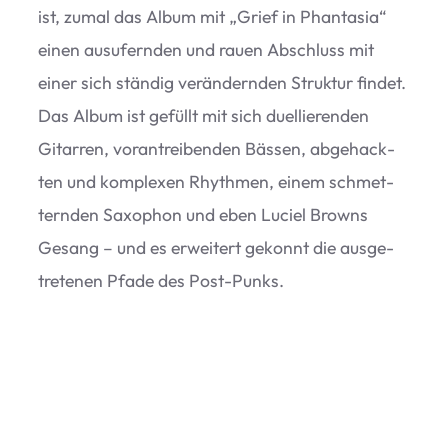
ist, zumal das Album mit
„
Grief in Phan­ta­sia“
einen aus­ufern­den und rauen Abschluss mit
einer sich stän­dig ver­än­dern­den Struk­tur fin­det.
Das Album ist gefüllt mit sich duel­lie­ren­den
Gitar­ren, vor­an­trei­ben­den Bäs­sen, abge­hack­
ten und kom­ple­xen Rhyth­men, einem schmet­
tern­den Saxo­phon und eben Luciel Browns
Gesang – und es erwei­tert gekonnt die aus­ge­
tre­te­nen Pfade des Post-Punks.