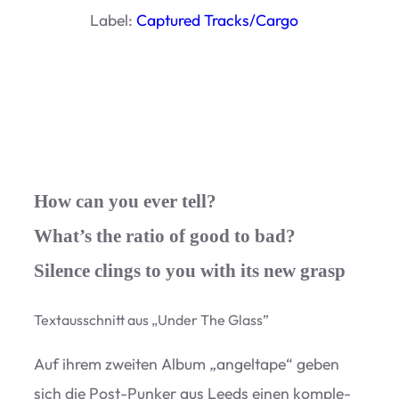
Label:
Cap­tu­red Tracks/​Cargo
How can you ever tell?
What’s the ratio of good to bad?
Silence clings to you with its new grasp
Text­aus­schnitt aus
„
Under The Glass”
Auf ihrem zwei­ten Album
„
angel­tape“ geben
sich die Post-Pun­ker aus Leeds einen kom­ple­