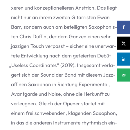
xe­ren und kon­zep­tio­nel­le­ren Anstrich. Das liegt
nicht nur an ihrem zwei­ten Gitar­ris­ten Ewan
Barr, son­dern auch am betei­lig­ten Saxo­pho­nis­
ten Chris Duf­fin, der dem Gan­zen einen sehr
jaz­zi­gen Touch ver­passt – sicher eine uner­war­
tete Ent­wick­lung nach dem gefei­er­ten Debüt
„
Use­l­ess Coor­di­na­tes“ (2019). Ins­ge­samt ver­la­
gert sich der Sound der Band mit die­sem Jazz-
affi­nen Saxo­phon in Rich­tung Expe­ri­men­tal,
Avant­garde und Noise, ohne die Her­kunft zu
ver­leug­nen. Gleich der Ope­ner star­tet mit
einem frei schwe­ben­den, kla­gen­den Saxo­phon,
in das die ande­ren Instru­mente rhyth­misch ein­