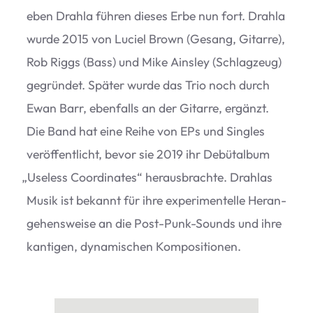
eben Drahla füh­ren die­ses Erbe nun fort. Drahla
wurde 2015 von Luciel Brown (Gesang, Gitarre),
Rob Riggs (Bass) und Mike Ains­ley (Schlag­zeug)
gegrün­det. Spä­ter wurde das Trio noch durch
Ewan Barr, eben­falls an der Gitarre, ergänzt.
Die Band hat eine Reihe von EPs und Sin­gles
ver­öf­fent­licht, bevor sie 2019 ihr Debüt­al­bum
„
Use­l­ess Coor­di­na­tes“ her­aus­brachte. Drah­las
Musik ist bekannt für ihre expe­ri­men­telle Her­an­
ge­hens­weise an die Post-Punk-Sounds und ihre
kan­ti­gen, dyna­mi­schen Kompositionen.