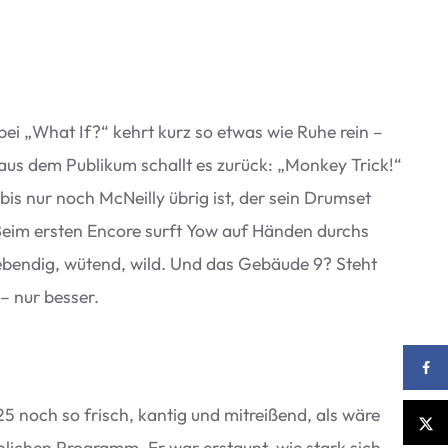
 bei
„
What If?“ kehrt kurz so etwas wie Ruhe rein –
aus dem Publi­kum schallt es zurück:
„
Mon­key Trick!“
 bis nur noch McN­eilly übrig ist, der sein Drum­set
l. Beim ers­ten Encore surft Yow auf Hän­den durchs
: leben­dig, wütend, wild. Und das Gebäude 9? Steht
 – nur besser.
5 noch so frisch, kan­tig und mit­rei­ßend, als wäre
n­li­chen Pro­gramm. Er war erstaunt, wie stark sich