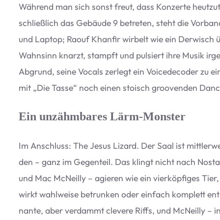
Wäh­rend man sich sonst freut, dass Kon­zerte heut­zu­ta
schließ­lich das Gebäude 9 betre­ten, steht die Vor­b
und Lap­top; Raouf Khanfir wir­belt wie ein Der­wisch ü
Wahn­sinn knarzt, stampft und pul­siert ihre Musik ir
Abgrund, seine Vocals zer­legt ein Voi­ce­de­co­der zu e
mit
„
Die Tasse“ noch einen sto­isch groo­ven­den Danc
Ein unzähmbares Lärm-Monster
Im Anschluss: The Jesus Lizard. Der Saal ist mitt­ler­wei
den – ganz im Gegen­teil. Das klingt nicht nach Nost­al­
und Mac McN­eilly – agie­ren wie ein vier­köp­fi­ges Tie
wirkt wahl­weise betrun­ken oder ein­fach kom­plett ent­
nante, aber ver­dammt cle­vere Riffs, und McN­eilly – i