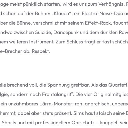
ge meist pünkt­lich star­ten, wird es uns zum Ver­häng­nis. Pa
and schon auf der Bühne:
„
Klauen“, ein Elec­tro-Noise-Duo a
ber die Bühne, ver­schmilzt mit sei­nem Effekt-Rack, faucht i
gendwo zwi­schen Sui­cide, Dance­punk und dem dunk­len Rave
inem wei­te­ren Instru­ment. Zum Schluss fragt er fast schüch
e-Bre­cher ab. Respekt.
le bre­chend voll, die Span­nung greif­bar. Als das Quar­tett 
gie, son­dern nach Fron­tal­an­griff. Die vier Ori­gi­nal­mit­
r, ein unzähm­ba­res Lärm-Mons­ter: roh, anar­chisch, unbe­re­
hemmt, dabei aber stets prä­sent. Sims haut sto­isch seine Bas
n Shorts und mit pro­fes­sio­nel­lem Ohr­schutz – knüp­pelt 