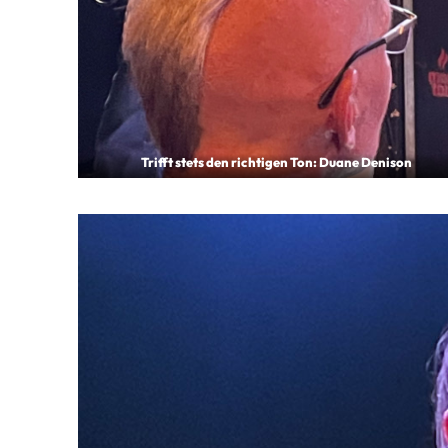
Trifft stets den rich­ti­gen Ton: Duane Denison