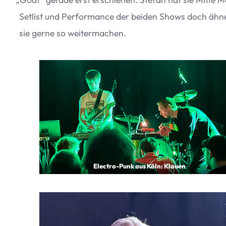
Set­list und Per­for­mance der bei­den Shows doch ähneln
sie gerne so weitermachen.
Elec­tro-Punk aus Köln: Klauen