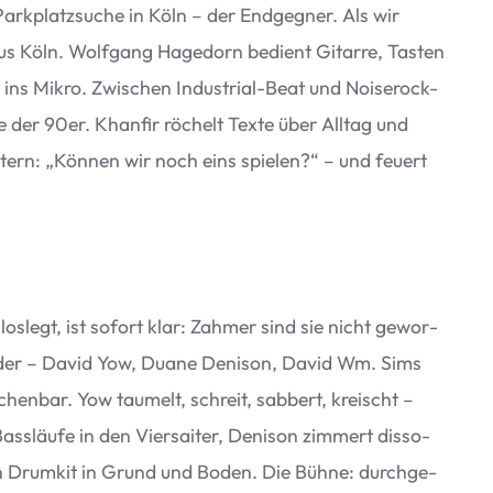
rk­platz­su­che in Köln – der End­geg­ner. Als wir
us Köln. Wolf­gang Hage­dorn bedient Gitarre, Tas­ten
ns Mikro. Zwi­schen Indus­trial-Beat und Noi­se­r­ock-
 der 90er. Khanfir röchelt Texte über All­tag und
­tern:
„
Kön­nen wir noch eins spie­len?“ – und feu­ert
los­legt, ist sofort klar: Zah­mer sind sie nicht gewor­
glie­der – David Yow, Duane Den­i­son, David Wm. Sims
chen­bar. Yow tau­melt, schreit, sab­bert, kreischt –
s­läufe in den Vier­sai­ter, Den­i­son zim­mert dis­so­
sein Drum­kit in Grund und Boden. Die Bühne: durch­ge­