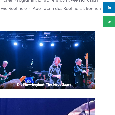
 wie Rou­tine ein. Aber wenn das Rou­tine ist, kön­nen
Die Show beginnt: The Jesus Lizard