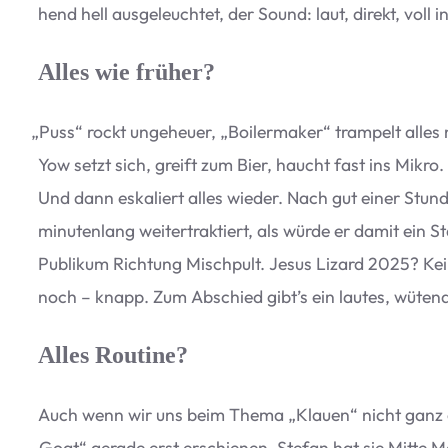
hend hell aus­ge­leuch­tet, der Sound: laut, direkt, voll i
Alles wie früher?
„
Puss“ rockt unge­heuer,
„
Boi­ler­ma­ker“ tram­pelt alles 
Yow setzt sich, greift zum Bier, haucht fast ins Mikro
Und dann eska­liert alles wie­der. Nach gut einer Stunde
minu­ten­lang wei­ter­trak­tiert, als würde er damit ei
Publi­kum Rich­tung Misch­pult. Jesus Lizard 2025? Kein
noch – knapp. Zum Abschied gibt’s ein lau­tes, wüten
Alles Routine?
Auch wenn wir uns beim Thema
„
Klauen“ nicht ganz e
„
Goat“ gerade erst erschie­nen. Ste­fan hat sie Mitte Ma