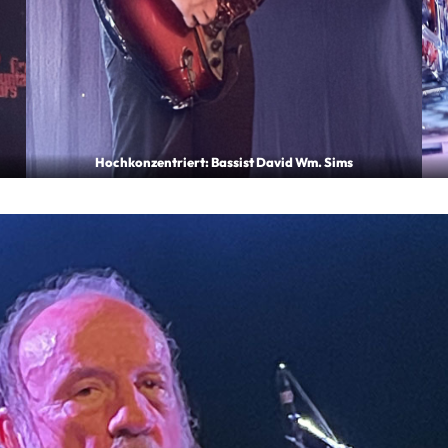
Hoch­kon­zen­triert: Bas­sist David Wm. Sims