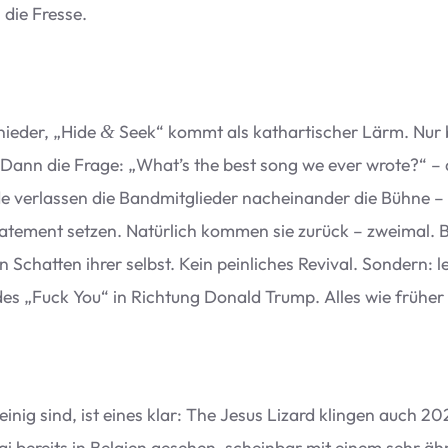
n die Fresse.
nie­der,
„
Hide
Seek“ kommt als kathar­ti­scher Lärm. Nur
&
. Dann die Frage:
„
What’s the best song we ever wrote?“ – 
 ver­las­sen die Band­mit­glie­der nach­ein­an­der die Bühne –
n State­ment set­zen. Natür­lich kom­men sie zurück – zwei­ma
 Schat­ten ihrer selbst. Kein pein­li­ches Revi­val. Son­dern
­des
„
Fuck You“ in Rich­tung Donald Trump. Alles wie frü­her
inig sind, ist eines klar: The Jesus Lizard klin­gen auch 202
i bereits in Bel­gien gese­hen, schein­bar mit einem sehr äh