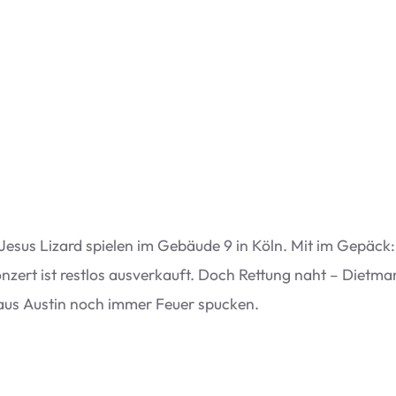
e Jesus Lizard spie­len im Gebäude 9 in Köln. Mit im Gepäck:
zert ist rest­los aus­ver­kauft. Doch Ret­tung naht – Diet­ma
aus Aus­tin noch immer Feuer spucken.