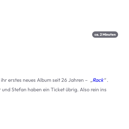
ca.
2
Minu­ten
 ihr ers­tes neues Album seit 26 Jah­ren –
„
Rack
“
.
r und Ste­fan haben ein Ticket übrig. Also rein ins