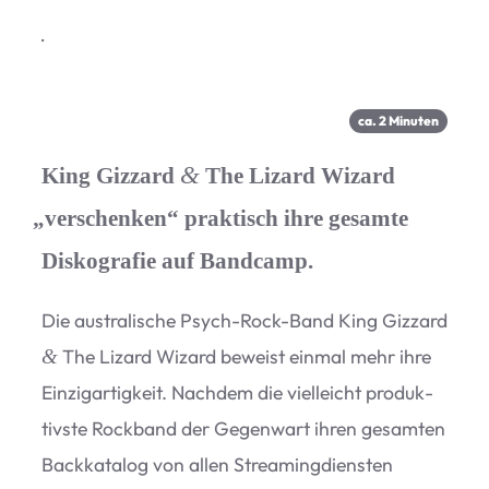
·
ca.
2
Minu­ten
&
King Gizzard
The Lizard Wizard
„
verschenken“ praktisch ihre gesamte
Diskografie auf Bandcamp.
Die aus­tra­li­sche Psych-Rock-Band King Giz­zard
The Lizard Wizard beweist ein­mal mehr ihre
&
Ein­zig­ar­tig­keit. Nach­dem die viel­leicht pro­duk­
tivste Rock­band der Gegen­wart ihren gesam­ten
Back­ka­ta­log von allen Strea­ming­diens­ten