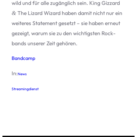
wild und für alle zugäng­lich sein. King Giz­zard
The Lizard Wizard haben damit nicht nur ein
&
wei­te­res State­ment gesetzt – sie haben erneut
gezeigt, warum sie zu den wich­tigs­ten Rock­
bands unse­rer Zeit gehören.
Band­camp
In:
News
Streamingdienst