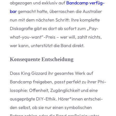
abge­zo­gen und exklu­siv auf
Band­camp ver­füg­
bar
gemacht hatte, über­ra­schen die Aus­tra­lier
nun mit dem nächs­ten Schritt: Ihre kom­plette
Dis­ko­gra­fie gibt es dort ab sofort zum
„
Pay-
what-you-want“-Preis – wer will, zahlt nichts,
wer kann, unter­stützt die Band direkt.
Konsequente Entscheidung
Dass King Giz­zard ihr gesam­tes Werk auf
Band­camp frei­ge­ben, passt per­fekt zu ihrer Phi­
lo­so­phie: Offen­heit, Zugäng­lich­keit und eine
aus­ge­prägte DIY-Ethik. Hörer*innen ent­schei­
den selbst, ob sie nur einen sym­bo­li­schen
Betrag zah­len oder die Band groß­zü­gig unter­