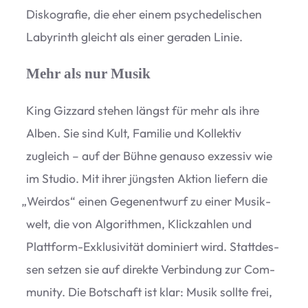
Dis­ko­gra­fie, die eher einem psy­che­de­li­schen
Laby­rinth gleicht als einer gera­den Linie.
Mehr als nur Musik
King Giz­zard ste­hen längst für mehr als ihre
Alben. Sie sind Kult, Fami­lie und Kol­lek­tiv
zugleich – auf der Bühne genauso exzes­siv wie
im Stu­dio. Mit ihrer jüngs­ten Aktion lie­fern die
„
Weir­dos“ einen Gegen­ent­wurf zu einer Musik­
welt, die von Algo­rith­men, Klick­zah­len und
Platt­form-Exklu­si­vi­tät domi­niert wird. Statt­des­
sen set­zen sie auf direkte Ver­bin­dung zur Com­
mu­nity. Die Bot­schaft ist klar: Musik sollte frei,