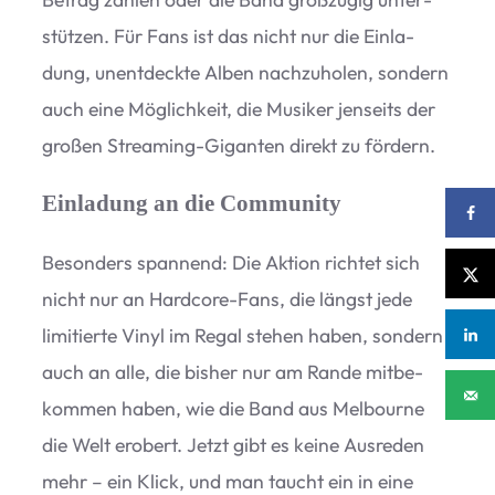
stüt­zen. Für Fans ist das nicht nur die Ein­la­
dung, unent­deckte Alben nach­zu­ho­len, son­dern
auch eine Mög­lich­keit, die Musi­ker jen­seits der
gro­ßen Strea­ming-Gigan­ten direkt zu fördern.
Einladung an die Community
Beson­ders span­nend: Die Aktion rich­tet sich
nicht nur an Hard­core-Fans, die längst jede
limi­tierte Vinyl im Regal ste­hen haben, son­dern
auch an alle, die bis­her nur am Rande mit­be­
kom­men haben, wie die Band aus Mel­bourne
die Welt erobert. Jetzt gibt es keine Aus­re­den
mehr – ein Klick, und man taucht ein in eine