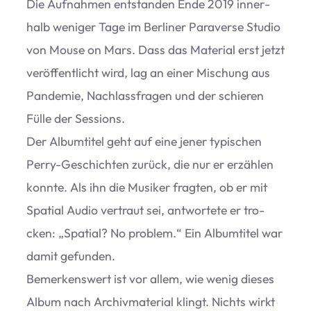
Die Auf­nah­men ent­stan­den Ende 2019 inner­
halb weni­ger Tage im Ber­li­ner Para­verse Stu­dio
von Mouse on Mars. Dass das Mate­rial erst jetzt
ver­öf­fent­licht wird, lag an einer Mischung aus
Pan­de­mie, Nach­lass­fra­gen und der schie­ren
Fülle der Ses­si­ons.
Der Album­ti­tel geht auf eine jener typi­schen
Perry-Geschich­ten zurück, die nur er erzäh­len
konnte. Als ihn die Musi­ker frag­ten, ob er mit
Spa­tial Audio ver­traut sei, ant­wor­tete er tro­
cken:
„
Spa­tial? No pro­blem.“ Ein Album­ti­tel war
damit gefun­den.
Bemer­kens­wert ist vor allem, wie wenig die­ses
Album nach Archiv­ma­te­rial klingt. Nichts wirkt