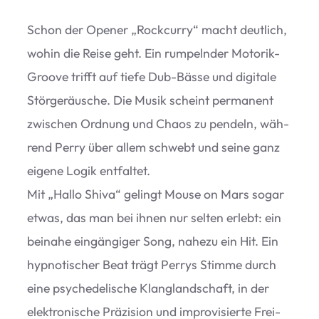
Schon der Ope­ner
„
Rock­curry“ macht deut­lich,
wohin die Reise geht. Ein rum­peln­der Moto­rik-
Groove trifft auf tiefe Dub-Bässe und digi­tale
Stör­ge­räu­sche. Die Musik scheint per­ma­nent
zwi­schen Ord­nung und Chaos zu pen­deln, wäh­
rend Perry über allem schwebt und seine ganz
eigene Logik ent­fal­tet.
Mit
„
Hallo Shiva“ gelingt Mouse on Mars sogar
etwas, das man bei ihnen nur sel­ten erlebt: ein
bei­nahe ein­gän­gi­ger Song, nahezu ein Hit. Ein
hyp­no­ti­scher Beat trägt Per­rys Stimme durch
eine psy­che­de­li­sche Klang­land­schaft, in der
elek­tro­ni­sche Prä­zi­sion und impro­vi­sierte Frei­