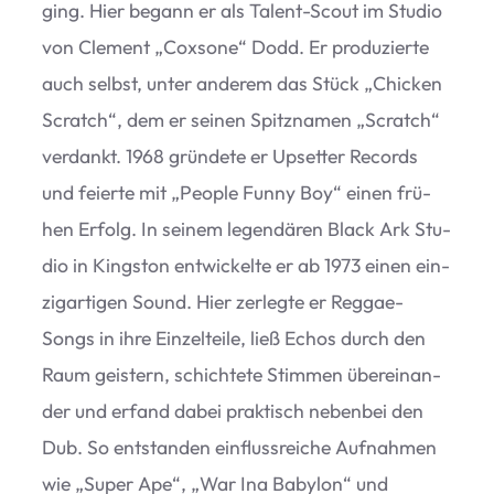
ging. Hier begann er als Talent-Scout im Stu­dio
von Cle­ment
„
Cox­sone“ Dodd. Er pro­du­zierte
auch selbst, unter ande­rem das Stück
„
Chi­cken
Scratch“, dem er sei­nen Spitz­na­men
„
Scratch“
ver­dankt. 1968 grün­dete er Upset­ter Records
und fei­erte mit
„
Peo­ple Funny Boy“ einen frü­
hen Erfolg. In sei­nem legen­dä­ren Black Ark Stu­
dio in King­s­ton ent­wi­ckelte er ab 1973 einen ein­
zig­ar­ti­gen Sound. Hier zer­legte er Reg­gae-
Songs in ihre Ein­zel­teile, ließ Echos durch den
Raum geis­tern, schich­tete Stim­men über­ein­an­
der und erfand dabei prak­tisch neben­bei den
Dub. So ent­stan­den ein­fluss­rei­che Auf­nah­men
wie
„
Super Ape“,
„
War Ina Baby­lon“ und