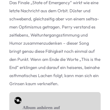
Das Finale
„
State of Emer­gency“ wirkt wie eine
letzte Nach­richt aus dem Orbit. Düs­ter und
schwe­bend, gleich­zei­tig aber von einem selt­sa­
men Opti­mis­mus getra­gen. Perry ver­stand es
zeit­le­bens, Welt­un­ter­gangs­stim­mung und
Humor zusam­men­zu­den­ken – die­ser Song
bringt genau diese Fähig­keit noch ein­mal auf
den Punkt. Wenn am Ende die Worte
„
This is the
End“ erklin­gen und dar­auf ein hei­se­res, bei­nahe
asth­ma­ti­sches Lachen folgt, kann man sich ein
Grin­sen kaum verkneifen.
Album anhören auf