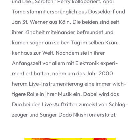
und Lee
„
Scratch“ Perry kol­la­bo­riert. Andi
Toma stammt ursprüng­lich aus Düs­sel­dorf und
Jan St. Wer­ner aus Köln. Die bei­den sind seit
ihrer Kind­heit mit­ein­an­der befreun­det und
kamen sogar am sel­ben Tag im sel­ben Kran­
ken­haus zur Welt. Nach­dem sie in ihrer
Anfangs­zeit vor allem mit Elek­tro­nik expe­ri­
men­tiert hat­ten, nahm um das Jahr 2000
herum Live-Instru­men­tie­rung eine immer wich­
ti­gere Rolle in ihrer Musik ein. Dabei wird das
Duo bei den Live-Auf­trit­ten zumeist von Schlag­
zeu­ger und Sän­ger Dodo Nki­shi unterstützt.