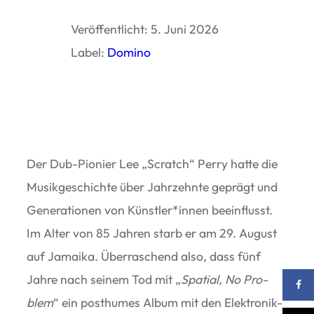
Ver­öf­fent­licht: 5. Juni 2026
Label:
Domino
Der Dub-Pio­nier Lee
„
Scratch“ Perry hatte die
Musik­ge­schichte über Jahr­zehnte geprägt und
Gene­ra­tio­nen von Künstler*innen beein­flusst.
Im Alter von 85 Jah­ren starb er am 29. August
auf Jamaika. Über­ra­schend also, dass fünf
Jahre nach sei­nem Tod mit
„
Spa­tial, No Pro­
blem
“ ein post­hu­mes Album mit den Elek­tro­nik-