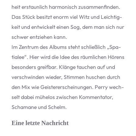
heit erstaun­lich har­mo­nisch zusam­men­fin­den.
Das Stück besitzt enorm viel Witz und Leich­tig­
keit und ent­wi­ckelt einen Sog, dem man sich nur
schwer ent­zie­hen kann.
Im Zen­trum des Albums steht schließ­lich
„
Spa­
tia­lee“. Hier wird die Idee des räum­li­chen Hörens
beson­ders greif­bar. Klänge tau­chen auf und
ver­schwin­den wie­der, Stim­men huschen durch
den Mix wie Geis­ter­er­schei­nun­gen. Perry wech­
selt dabei mühe­los zwi­schen Kom­men­ta­tor,
Scha­mane und Schelm.
Eine letzte Nachricht