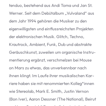
ten­duo, bestehend aus Andi Toma und Jan St.
Wer­ner. Seit dem Debüt­al­bum
„
Vul­va­land“ aus
dem Jahr 1994 gehö­ren die Musi­ker zu den
eigen­wil­ligs­ten und ein­fluss­reichs­ten Pro­jek­ten
der elek­tro­ni­schen Musik. Glitch, Techno,
Kraut­rock, Ambi­ent, Funk, Dub und abs­trakte
Geräusch­kunst, zuwei­len um orga­ni­sche Instru­
men­tie­rung ergänzt, ver­schmel­zen bei Mouse
on Mars zu etwas, das unver­kenn­bar nach
ihnen klingt. Im Laufe ihrer musi­ka­li­schen Kar­
riere haben sie mit renom­mier­ten Kolleg*innen
wie Ste­reo­lab, Mark E. Smith, Jus­tin Ver­non
(Bon Iver), Aaron Dess­ner (The Natio­nal), Bei­rut