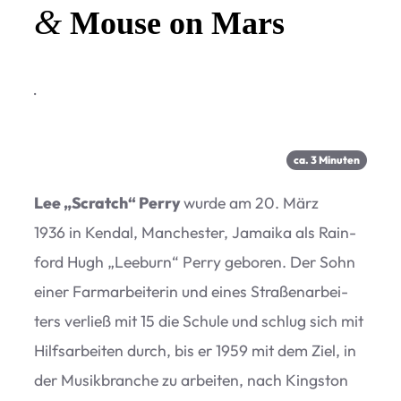
&
Mouse on Mars
·
ca.
3
Minu­ten
Lee
„
Scratch“ Perry
wurde am 20. März
1936 in Kendal, Man­ches­ter, Jamaika als Rain­
ford Hugh
„
Leeb­urn“ Perry gebo­ren. Der Sohn
einer Farm­ar­bei­te­rin und eines Stra­ßen­ar­bei­
ters ver­ließ mit 15 die Schule und schlug sich mit
Hilfs­ar­bei­ten durch, bis er 1959 mit dem Ziel, in
der Musik­bran­che zu arbei­ten, nach King­s­ton