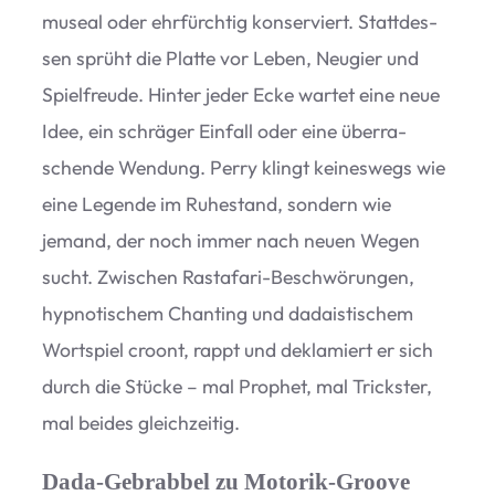
museal oder ehr­fürch­tig kon­ser­viert. Statt­des­
sen sprüht die Platte vor Leben, Neu­gier und
Spiel­freude. Hin­ter jeder Ecke war­tet eine neue
Idee, ein schrä­ger Ein­fall oder eine über­ra­
schende Wen­dung. Perry klingt kei­nes­wegs wie
eine Legende im Ruhe­stand, son­dern wie
jemand, der noch immer nach neuen Wegen
sucht. Zwi­schen Ras­ta­fari-Beschwö­run­gen,
hyp­no­ti­schem Chan­ting und dada­is­ti­schem
Wort­spiel croont, rappt und dekla­miert er sich
durch die Stü­cke – mal Pro­phet, mal Tricks­ter,
mal bei­des gleichzeitig.
Dada-Gebrabbel zu Motorik-Groove