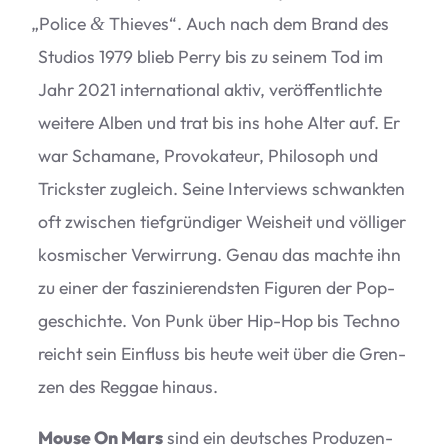
„
Police
Thie­ves“. Auch nach dem Brand des
&
Stu­dios 1979 blieb Perry bis zu sei­nem Tod im
Jahr 2021 inter­na­tio­nal aktiv, ver­öf­fent­lichte
wei­tere Alben und trat bis ins hohe Alter auf. Er
war Scha­mane, Pro­vo­ka­teur, Phi­lo­soph und
Tricks­ter zugleich. Seine Inter­views schwank­ten
oft zwi­schen tief­grün­di­ger Weis­heit und völ­li­ger
kos­mi­scher Ver­wir­rung. Genau das machte ihn
zu einer der fas­zi­nie­rends­ten Figu­ren der Pop­
ge­schichte. Von Punk über Hip-Hop bis Techno
reicht sein Ein­fluss bis heute weit über die Gren­
zen des Reg­gae hinaus.
Mouse On Mars
sind ein deut­sches Pro­du­zen­