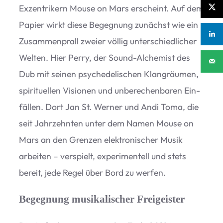
Exzen­tri­kern Mouse on Mars erscheint. Auf dem
Papier wirkt diese Begeg­nung zunächst wie ein
Zusam­men­prall zweier völ­lig unter­schied­li­cher
Wel­ten. Hier Perry, der Sound-Alche­mist des
Dub mit sei­nen psy­che­de­li­schen Klang­räu­men,
spi­ri­tu­el­len Visio­nen und unbe­re­chen­ba­ren Ein­
fäl­len. Dort Jan St. Wer­ner und Andi Toma, die
seit Jahr­zehn­ten unter dem Namen Mouse on
Mars an den Gren­zen elek­tro­ni­scher Musik
arbei­ten – ver­spielt, expe­ri­men­tell und stets
bereit, jede Regel über Bord zu werfen.
Begegnung musikalischer Freigeister