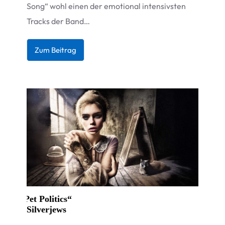
Song“ wohl einen der emo­tio­nal inten­sivs­ten
Tracks der Band…
Zum Bei­trag
„
Pet Politics“
Silverjews