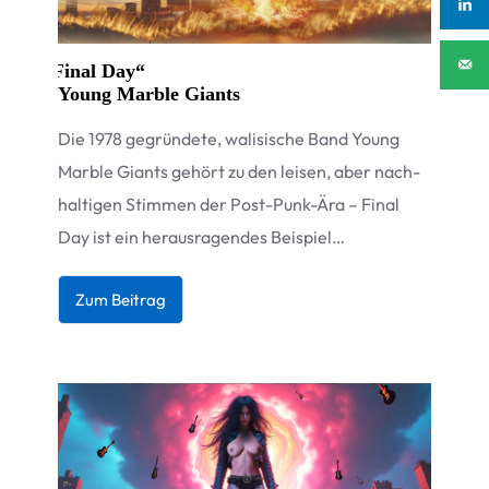
„
Final Day“
Young Marble Giants
Die 1978 gegrün­dete, wali­si­sche Band Young
Marble Giants gehört zu den lei­sen, aber nach­
hal­ti­gen Stim­men der Post-Punk-Ära – Final
Day ist ein her­aus­ra­gen­des Beispiel…
Zum Bei­trag