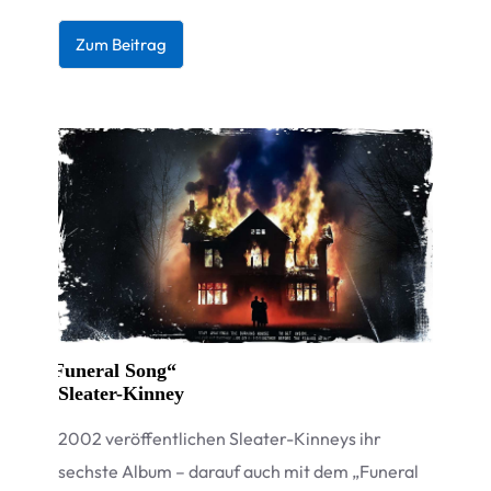
Zum Bei­trag
„
Funeral Song“
Sleater-Kinney
2002 ver­öf­fent­li­chen Slea­ter-Kin­neys ihr
sechste Album – dar­auf auch mit dem
„
Fun­e­ral