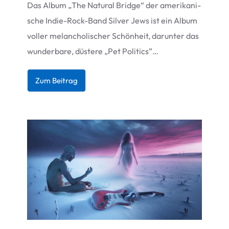
Das Album
„
The Natu­ral Bridge“ der ame­ri­ka­ni­
sche Indie-Rock-Band Sil­ver Jews ist ein Album
vol­ler melan­cho­li­scher Schön­heit, dar­un­ter das
wun­der­bare, düs­tere
„
Pet Politics”…
Zum Bei­trag