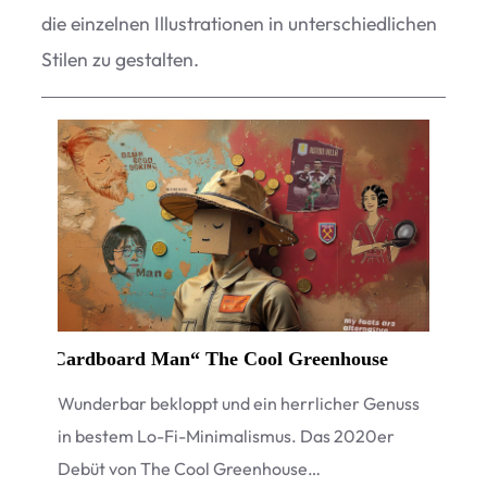
die ein­zel­nen Illus­tra­tio­nen in unter­schied­li­chen
Sti­len zu gestalten.
„
Cardboard Man“ The Cool Greenhouse
Wun­der­bar bekloppt und ein herr­li­cher Genuss
in bes­tem Lo-Fi-Mini­ma­lis­mus. Das 2020er
Debüt von The Cool Greenhouse…