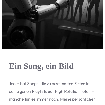
Ein Song, ein Bild
Jeder hat Songs, die zu bestimm­ten Zei­ten in
den eige­nen Play­lists auf High Rota­tion lie­fen –
man­che tun es immer noch. Meine per­sön­li­chen