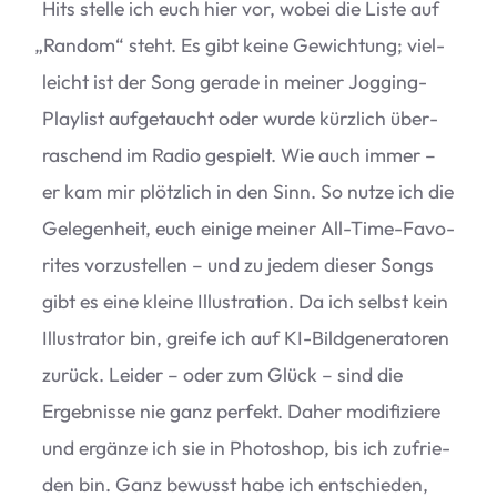
Hits stelle ich euch hier vor, wobei die Liste auf
„
Ran­dom“ steht. Es gibt keine Gewich­tung; viel­
leicht ist der Song gerade in mei­ner Jog­ging-
Play­list auf­ge­taucht oder wurde kürz­lich über­
ra­schend im Radio gespielt. Wie auch immer –
er kam mir plötz­lich in den Sinn. So nutze ich die
Gele­gen­heit, euch einige mei­ner All-Time-Favo­
ri­tes vor­zu­stel­len – und zu jedem die­ser Songs
gibt es eine kleine Illus­tra­tion. Da ich selbst kein
Illus­tra­tor bin, greife ich auf KI-Bild­ge­ne­ra­to­ren
zurück. Lei­der – oder zum Glück – sind die
Ergeb­nisse nie ganz per­fekt. Daher modi­fi­ziere
und ergänze ich sie in Pho­to­shop, bis ich zufrie­
den bin. Ganz bewusst habe ich ent­schie­den,