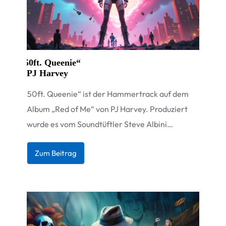
„
50ft. Queenie“
PJ Harvey
„
50ft. Quee­nie“ ist der Ham­mer­track auf dem
Album
„
Red of Me“ von PJ Har­vey. Pro­du­ziert
wurde es vom Sound­tüft­ler Steve Albini…
Zum Bei­trag