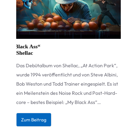
„
Black Ass“
Shellac
Das Debüt­al­bum von Shel­lac,
„
At Action Park“,
wurde 1994 ver­öf­fent­licht und von Steve Albini,
Bob Wes­ton und Todd Trai­ner ein­ge­spielt. Es ist
ein Mei­len­stein des Noise Rock und Post-Hard­
core – bes­tes Bei­spiel:
„
My Black Ass“…
Zum Bei­trag