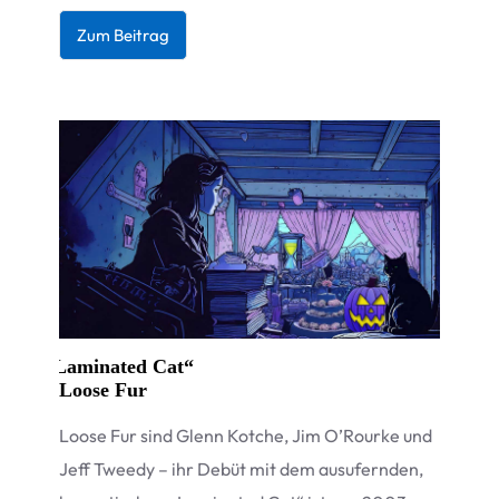
Zum Bei­trag
„
Laminated Cat“
Loose Fur
Loose Fur sind Glenn Kot­che, Jim O’Rourke und
Jeff Tweedy – ihr Debüt mit dem aus­ufern­den,