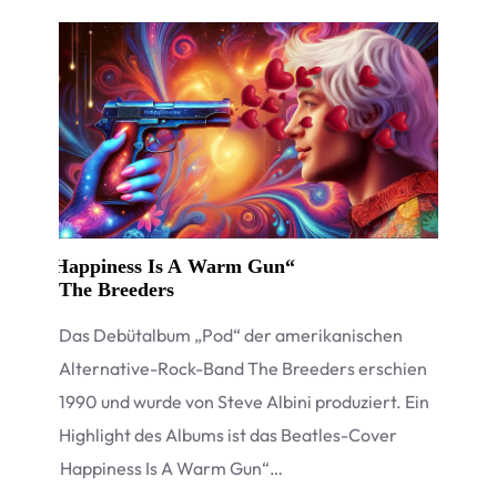
„
Happiness Is A Warm Gun“
The Breeders
Das Debüt­al­bum
„
Pod“ der ame­ri­ka­ni­schen
Alter­na­tive-Rock-Band The Bree­ders erschien
1990 und wurde von Steve Albini pro­du­ziert. Ein
High­light des Albums ist das Beat­les-Cover
„
Hap­pi­ness Is A Warm Gun“…