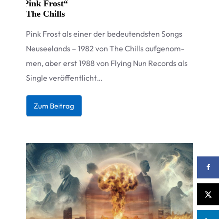
„
Pink Frost“
The Chills
Pink Frost als einer der bedeu­tends­ten Songs
Neu­see­lands – 1982 von The Chills auf­ge­nom­
men, aber erst 1988 von Fly­ing Nun Records als
Sin­gle veröffentlicht…
Zum Bei­trag