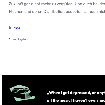
Zukunft gar nicht mehr zu ver­gü­ten. Und auch bei der
Nischen und deren Dis­tri­bu­tion bedeu­tet, ist noch n
In:
News
Streamingdienst
„When I get depressed, or anyth
all the music I haven't even hear