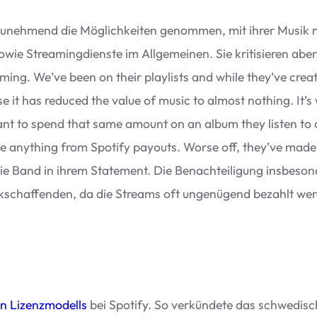
uneh­mend die Mög­lich­kei­ten genom­men, mit ihrer Musik nac
ie Strea­ming­dienste im All­ge­mei­nen. Sie kri­ti­sie­ren ab
ing. We’ve been on their play­lists and while they’ve crea­ted
it has redu­ced the value of music to almost not­hing. It’s 
want to spend that same amount on an album they lis­ten to 
 any­thing from Spo­tify pay­outs. Worse off, they’ve mad
Band in ihrem State­ment. Die Benach­tei­li­gung ins­be­son­
ik­schaf­fen­den, da die Streams oft unge­nü­gend bezahlt wer
n Lizenz­mo­dells
bei Spo­tify. So ver­kün­dete das schwe­di­