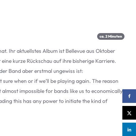
ca.
2
Minu­ten
 Ihr aktu­ells­tes Album ist Bel­le­vue aus Okto­ber
eine kurze Rück­schau auf ihre bis­he­rige Kar­riere.
 der Band aber erst­mal unge­wiss ist:
 sure when or if we’ll be play­ing again. The reason
almost impos­si­ble for bands like us to eco­no­mic­ally
ding this has any power to initiate the kind of