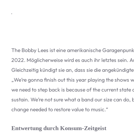
·
The Bobby Lees ist eine ame­ri­ka­ni­sche Gara­gen­punk
2022. Mög­li­cher­weise wird es auch ihr letz­tes sein. 
Gleich­zei­tig kün­digt sie an, dass sie die ange­kün­d
„
We’re gonna finish out this year play­ing the shows 
we need to step back is because of the cur­rent state of
sus­tain. We’re not sure what a band our size can do,
change nee­ded to res­tore value to music.“
Entwertung durch Konsum-Zeitgeist