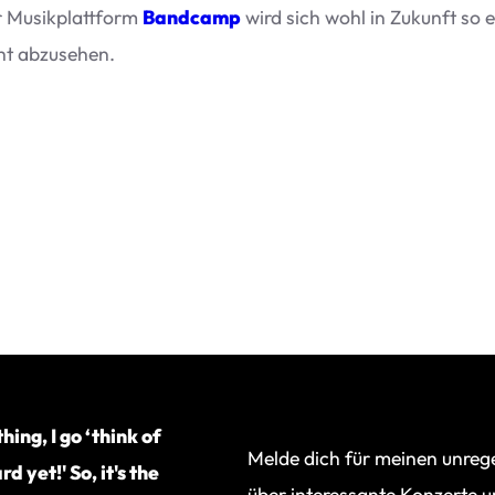
 Musik­platt­form
Band­camp
wird sich wohl in Zukunft so ei
icht abzusehen.
ing, I go ‘think of
Melde dich für meinen unreg
d yet!' So, it's the
über interessante Konzerte 