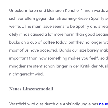
Unbe­kann­te­ren und klei­ne­ren Künstler*innen werde z
sich vor allem gegen den Strea­ming-Rie­sen Spo­tify sow
werte.
„
The main issue seems to be Spo­tify and strea­m
ately it has cau­sed a lot more harm than good because 
bucks on a cup of cof­fee today, but they no lon­ger 
most of us have accepted. Bands our size barely make
important than how some­thing makes you feel“, so die 
ming­dienste steht schon län­ger in der Kri­tik der Mus
nicht gerecht wird.
Neues Linzenzmodell
Ver­stärkt wird dies durch die Ankün­di­gung eines
neue