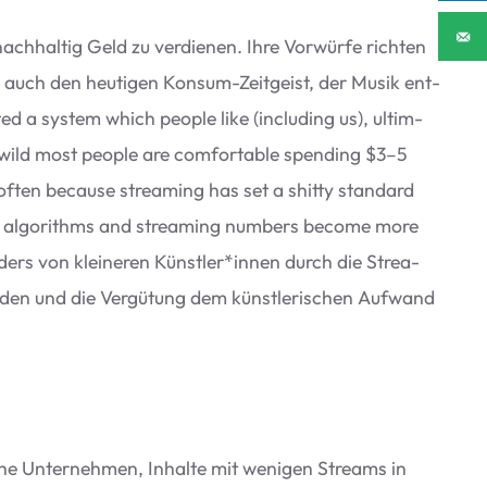
h­hal­tig Geld zu ver­die­nen. Ihre Vor­würfe rich­ten
er auch den heu­ti­gen Kon­sum-Zeit­geist, der Musik ent­
 a sys­tem which peo­ple like (inclu­ding us), ulti­m­
wild most peo­ple are com­for­ta­ble spen­ding $3–5
often because strea­ming has set a shitty stan­dard
e algo­rithms and strea­ming num­bers become more
ders von klei­ne­ren Künstler*innen durch die Strea­
­den und die Ver­gü­tung dem künst­le­ri­schen Auf­wand
sche Unter­neh­men, Inhalte mit weni­gen Streams in