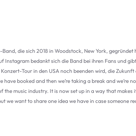
-Band, die sich 2018 in Wood­stock, New York, gegrün­det hat.
Auf Insta­gram bedankt sich die Band bei ihren Fans und gibt 
igte Kon­zert-Tour in den USA noch been­den wird, die Zukunft
we have boo­ked and then we’re taking a break and we’re not
 the music indus­try. It is now set up in a way that makes it 
 but we want to share one idea we have in case someone rea­