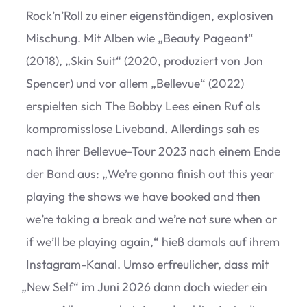
Rock’n’Roll zu einer eigen­stän­di­gen, explo­si­ven
Mischung. Mit Alben wie
„
Beauty Pageant“
(2018),
„
Skin Suit“ (2020, pro­du­ziert von Jon
Spen­cer) und vor allem
„
Bel­le­vue“ (2022)
erspiel­ten sich The Bobby Lees einen Ruf als
kom­pro­miss­lose Live­band. Aller­dings sah es
nach ihrer Bel­le­vue-Tour 2023 nach einem Ende
der Band aus:
„
We’re gonna finish out this year
play­ing the shows we have boo­ked and then
we’re taking a break and we’re not sure when or
if we’ll be play­ing again,“ hieß damals auf ihrem
Insta­gram-Kanal. Umso erfreu­li­cher, dass mit
„
New Self“ im Juni 2026 dann doch wie­der ein