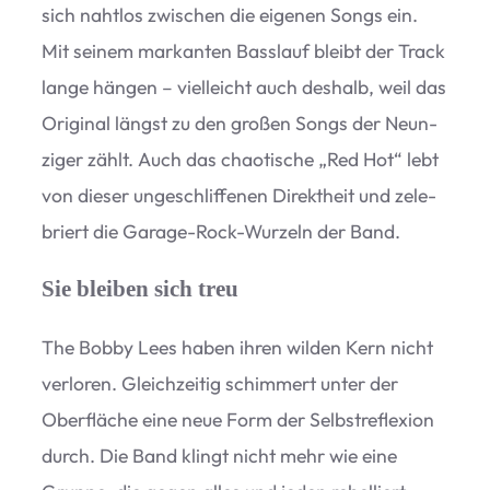
sich naht­los zwi­schen die eige­nen Songs ein.
Mit sei­nem mar­kan­ten Bass­lauf bleibt der Track
lange hän­gen – viel­leicht auch des­halb, weil das
Ori­gi­nal längst zu den gro­ßen Songs der Neun­
zi­ger zählt. Auch das chao­ti­sche
„
Red Hot“ lebt
von die­ser unge­schlif­fe­nen Direkt­heit und zele­
briert die Garage-Rock-Wur­zeln der Band.
Sie bleiben sich treu
The Bobby Lees haben ihren wil­den Kern nicht
ver­lo­ren. Gleich­zei­tig schim­mert unter der
Ober­flä­che eine neue Form der Selbst­re­fle­xion
durch. Die Band klingt nicht mehr wie eine