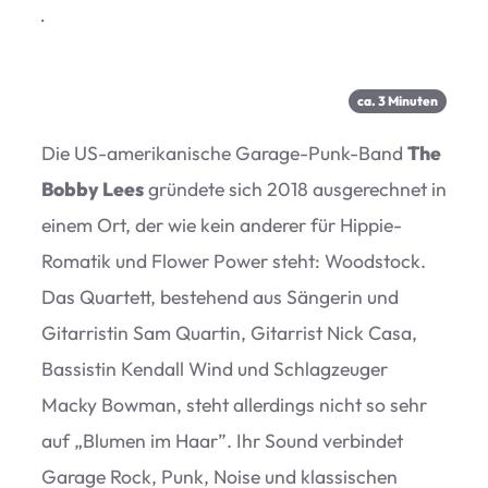
·
ca.
3
Minu­ten
Die US-ame­ri­ka­ni­sche Garage-Punk-Band
The
Bobby Lees
grün­dete sich 2018 aus­ge­rech­net in
einem Ort, der wie kein ande­rer für Hip­pie-
Roma­tik und Flower Power steht: Wood­stock.
Das Quar­tett, bestehend aus Sän­ge­rin und
Gitar­ris­tin Sam Quar­tin, Gitar­rist Nick Casa,
Bas­sis­tin Kend­all Wind und Schlag­zeu­ger
Macky Bow­man, steht aller­dings nicht so sehr
auf
„
Blu­men im Haar”. Ihr Sound ver­bin­det
Garage Rock, Punk, Noise und klas­si­schen