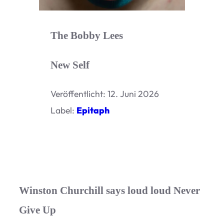
The Bobby Lees
New Self
Ver­öf­fent­licht: 12. Juni 2026
Label:
Epi­taph
Winston Churchill says loud loud Never
Give Up