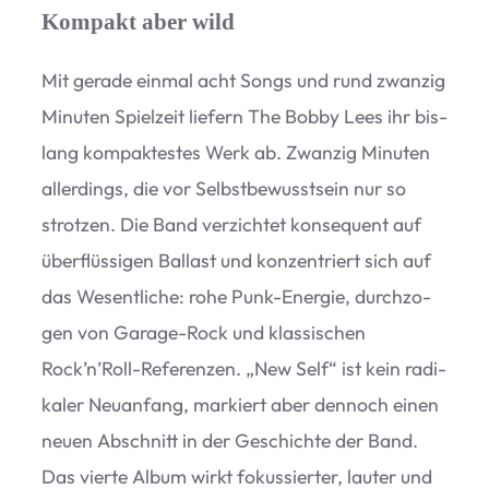
Kompakt aber wild
Mit gerade ein­mal acht Songs und rund zwan­zig
Minu­ten Spiel­zeit lie­fern The Bobby Lees ihr bis­
lang kom­pak­tes­tes Werk ab. Zwan­zig Minu­ten
aller­dings, die vor Selbst­be­wusst­sein nur so
strot­zen. Die Band ver­zich­tet kon­se­quent auf
über­flüs­si­gen Bal­last und kon­zen­triert sich auf
das Wesent­li­che: rohe Punk-Ener­gie, durch­zo­
gen von Garage-Rock und klas­si­schen
Rock’n’Roll-Referenzen.
„
New Self“ ist kein radi­
ka­ler Neu­an­fang, mar­kiert aber den­noch einen
neuen Abschnitt in der Geschichte der Band.
Das vierte Album wirkt fokus­sier­ter, lau­ter und