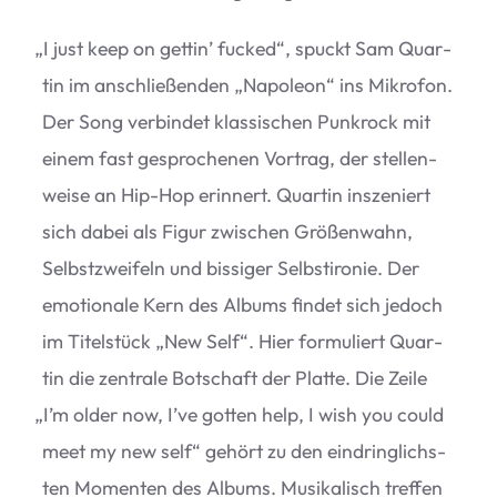
„
I just keep on get­tin’ fucked“, spuckt Sam Quar­
tin im anschlie­ßen­den
„
Napo­leon“ ins Mikro­fon.
Der Song ver­bin­det klas­si­schen Punk­rock mit
einem fast gespro­che­nen Vor­trag, der stel­len­
weise an Hip-Hop erin­nert. Quar­tin insze­niert
sich dabei als Figur zwi­schen Grö­ßen­wahn,
Selbst­zwei­feln und bis­si­ger Selbst­iro­nie. Der
emo­tio­nale Kern des Albums fin­det sich jedoch
im Titel­stück
„
New Self“. Hier for­mu­liert Quar­
tin die zen­trale Bot­schaft der Platte. Die Zeile
„
I’m older now, I’ve got­ten help, I wish you could
meet my new self“ gehört zu den ein­dring­lichs­
ten Momen­ten des Albums. Musi­ka­lisch tref­fen