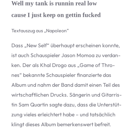
Well my tank is runnin real low
cause I just keep on gettin fucked
Text­aus­zug aus
„
Napo­leon”
Dass
„
New Self“ über­haupt erschei­nen konnte,
ist auch Schau­spie­ler Jason Momoa zu ver­dan­
ken. Der als Khal Drogo aus
„
Game of Thro­
nes“ bekannte Schau­spie­ler finan­zierte das
Album und nahm der Band damit einen Teil des
wirt­schaft­li­chen Drucks. Sän­ge­rin und Gitar­ris­
tin Sam Quar­tin sagte dazu, dass die Unter­stüt­
zung vie­les erleich­tert habe – und tat­säch­lich
klingt die­ses Album bemer­kens­wert befreit.