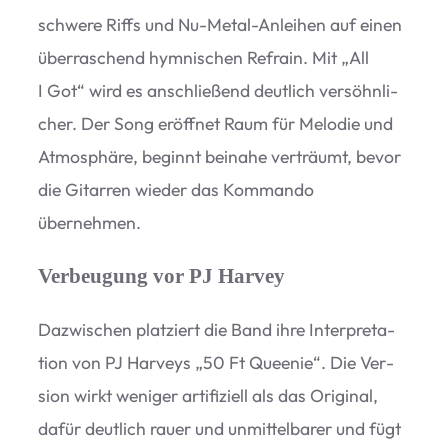
schwere Riffs und Nu-Metal-Anlei­hen auf einen
über­ra­schend hym­ni­schen Refrain. Mit
„
All
I Got“ wird es anschlie­ßend deut­lich ver­söhn­li­
cher. Der Song eröff­net Raum für Melo­die und
Atmo­sphäre, beginnt bei­nahe ver­träumt, bevor
die Gitar­ren wie­der das Kom­mando
übernehmen.
Verbeugung vor PJ Harvey
Dazwi­schen plat­ziert die Band ihre Inter­pre­ta­
tion von PJ Har­veys
„
50 Ft Quee­nie“. Die Ver­
sion wirkt weni­ger arti­fi­zi­ell als das Ori­gi­nal,
dafür deut­lich rauer und unmit­tel­ba­rer und fügt