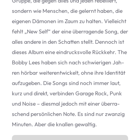
Gruppe, die gegen alles und jeden rebel­liert,
son­dern wie Men­schen, die gelernt haben, die
eige­nen Dämo­nen im Zaum zu hal­ten. Viel­leicht
fehlt
„
New Self“ der eine über­ra­gende Song, der
alles andere in den Schat­ten stellt. Den­noch ist
die­ses Album eine ein­drucks­volle Rück­kehr. The
Bobby Lees haben sich nach schwie­ri­gen Jah­
ren hör­bar wei­ter­ent­wi­ckelt, ohne ihre Iden­ti­tät
auf­zu­ge­ben. Die Songs sind noch immer laut,
kurz und direkt, ver­bin­den Garage Rock, Punk
und Noise – dies­mal jedoch mit einer über­ra­
schend per­sön­li­chen Note. Es sind nur zwan­zig
Minu­ten. Aber die knal­len gewaltig.