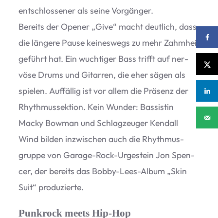
ent­schlos­se­ner als seine Vor­gän­ger.
Bereits der Ope­ner
„
Give“ macht deut­lich, dass
die län­gere Pause kei­nes­wegs zu mehr Zahm­heit
geführt hat. Ein wuch­ti­ger Bass trifft auf ner­
vöse Drums und Gitar­ren, die eher sägen als
spie­len. Auf­fäl­lig ist vor allem die Prä­senz der
Rhyth­mus­sek­tion. Kein Wun­der: Bas­sis­tin
Macky Bow­man und Schlag­zeu­ger Kend­all
Wind bil­den inzwi­schen auch die Rhyth­mus­
gruppe von Garage-Rock-Urge­stein Jon Spen­
cer, der bereits das Bobby-Lees-Album
„
Skin
Suit“ produzierte.
Punkrock meets Hip-Hop