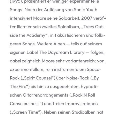
(1995), prä­sen­tiert er weni­ger expe­ri­men­telle
Songs. Nach der Auf­lö­sung von Sonic Youth
inten­si­viert Moore seine Solo­ar­beit. 2007 ver­öf­
fent­licht er sein zwei­tes Solo­al­bum,
„
Trees Out­
side the Aca­demy“, mit akus­ti­sche­ren und fol­ki­
ge­ren Songs. Wei­tere Alben — teils auf sei­nem
eige­nen Label The Day­d­ream Library — fol­gen,
dabei zeigt sich Moore sehr vari­an­ten­reich: von
expe­ri­men­tel­lem, rein instru­men­ta­lem Space-
Rock („Spi­rit Coun­sel“) über Noise-Rock („By
The Fire“) bis hin zu aus­ge­dehn­ten, hyp­no­ti­
schen Gitar­ren­ar­ran­ge­ments („Rock N Roll
Con­scious­ness“) und freien Impro­vi­sa­tio­nen
(„Screen Time“). Neben sei­nen Stu­dio­al­ben hat