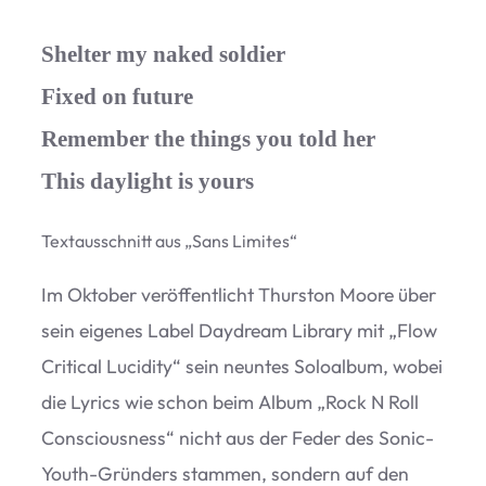
Shelter my naked soldier
Fixed on future
Remember the things you told her
This daylight is yours
Text­aus­schnitt aus
„
Sans Limites“
Im Okto­ber ver­öf­fent­licht Thur­s­ton Moore über
sein eige­nes Label Day­d­ream Library mit
„
Flow
Cri­ti­cal Luci­dity“ sein neun­tes Solo­al­bum, wobei
die Lyrics wie schon beim Album
„
Rock N Roll
Con­scious­ness“ nicht aus der Feder des Sonic-
Youth-Grün­ders stam­men, son­dern auf den