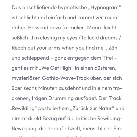
Das anschlie­ßende hyp­no­ti­sche
„
Hyp­no­gram“
ist schlicht und ein­fach und kommt ver­träumt
daher. Pas­send dazu for­mu­liert Moore leicht
süß­lich
„
I’m clo­sing my eyes /​To lucid dreams /​
Reach out your arms when you find me”. Zäh
und schlep­pend – ganz ent­ge­gen dem Titel –
geht es mit
„
We Get High“ in einen düs­te­ren,
mys­te­riö­sen Gothic-Wave-Track über, der sich
über sechs Minu­ten aus­dehnt und in einem tro­
cke­nen, trä­gen Drum­ming aus­fa­det. Der Track
„
Rewil­ding“ pos­tu­liert ein
„
Zurück zur Natur“ und
nimmt direkt Bezug auf die bri­ti­sche Rewil­ding-
Bewe­gung, die dar­auf abzielt, mensch­li­che Ein­