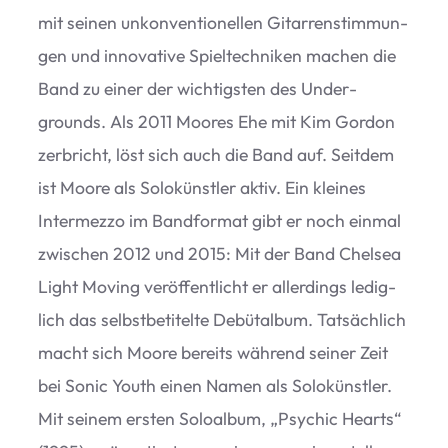
mit sei­nen unkon­ven­tio­nel­len Gitar­ren­stim­mun­
gen und inno­va­tive Spiel­tech­ni­ken machen die
Band zu einer der wich­tigs­ten des Under­
grounds. Als 2011 Moo­res Ehe mit Kim Gor­don
zer­bricht, löst sich auch die Band auf. Seit­dem
ist Moore als Solo­künst­ler aktiv. Ein klei­nes
Inter­mezzo im Band­for­mat gibt er noch ein­mal
zwi­schen 2012 und 2015: Mit der Band Chel­sea
Light Moving ver­öf­fent­licht er aller­dings ledig­
lich das selbst­be­ti­telte Debüt­al­bum. Tat­säch­lich
macht sich Moore bereits wäh­rend sei­ner Zeit
bei Sonic Youth einen Namen als Solo­künst­ler.
Mit sei­nem ers­ten Solo­al­bum,
„
Psy­chic Hearts“