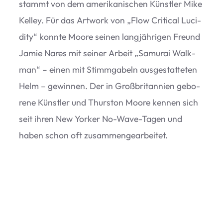
stammt von dem ame­ri­ka­ni­schen Künst­ler Mike
Kel­ley. Für das Art­work von
„
Flow Cri­ti­cal Luci­
dity“ konnte Moore sei­nen lang­jäh­ri­gen Freund
Jamie Nares mit sei­ner Arbeit
„
Samu­rai Walk­
man“ – einen mit Stimm­ga­beln aus­ge­stat­te­ten
Helm – gewin­nen. Der in Groß­bri­tan­nien gebo­
rene Künst­ler und Thur­s­ton Moore ken­nen sich
seit ihren New Yor­ker No-Wave-Tagen und
haben schon oft zusammengearbeitet.