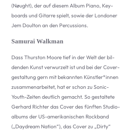
(Nøught), der auf die­sem Album Piano, Key­
boards und Gitarre spielt, sowie der Lon­do­ner
Jem Doul­ton an den Percussions.
Samurai Walkman
Dass Thur­s­ton Moore tief in der Welt der bil­
den­den Kunst ver­wur­zelt ist und bei der Cover­
ge­stal­tung gern mit bekann­ten Künstler*innen
zusam­men­ar­bei­tet, hat er schon zu Sonic-
Youth-Zei­ten deut­lich gemacht. So gestal­tete
Ger­hard Rich­ter das Cover des fünf­ten Stu­dio­
al­bums der US-ame­ri­ka­ni­schen Rock­band
(„Day­d­ream Nation“), das Cover zu
„
Dirty“