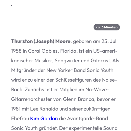
·
ca.
3
Minu­ten
Thur­s­ton (Joseph) Moore
, gebo­ren am 25. Juli
1958 in Coral Gab­les, Flo­rida, ist ein US-ame­ri­
ka­ni­scher Musi­ker, Song­wri­ter und Gitar­rist. Als
Mit­grün­der der New Yor­ker Band Sonic Youth
wird er zu einer der Schlüs­sel­fi­gu­ren des Noise-
Rock. Zunächst ist er Mit­glied im No-Wave-
Gitar­ren­or­ches­ter von Glenn Branca, bevor er
1981 mit Lee Ranaldo und sei­ner zukünf­ti­gen
Ehe­frau
Kim Gor­don
die Avant­garde-Band
Sonic Youth grün­det. Der expe­ri­men­telle Sound