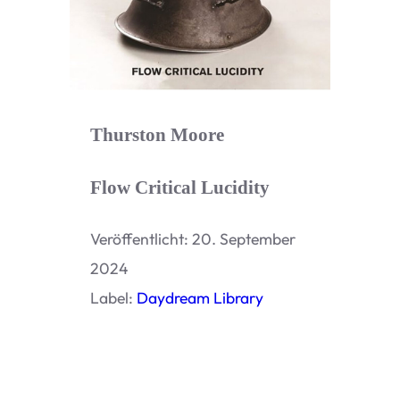
Thurston Moore
Flow Critical Lucidity
Ver­öf­fent­licht: 20. Sep­tem­ber
2024
Label:
Day­d­ream Library