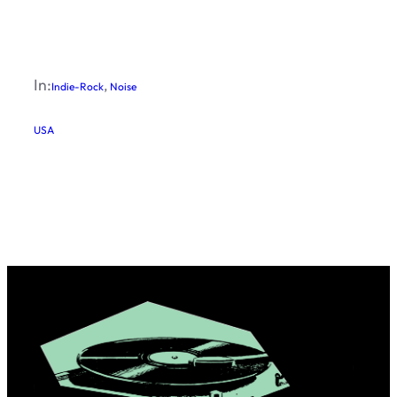
In:
, 
Indie-Rock
Noise
USA