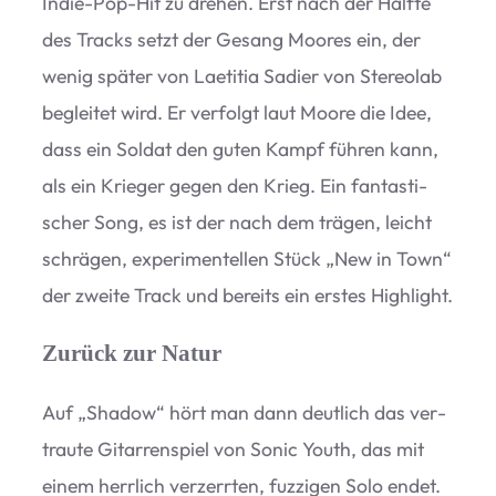
Indie-Pop-Hit zu dre­hen. Erst nach der Hälfte
des Tracks setzt der Gesang Moo­res ein, der
wenig spä­ter von Lae­ti­tia Sadier von Ste­reo­lab
beglei­tet wird. Er ver­folgt laut Moore die Idee,
dass ein Sol­dat den guten Kampf füh­ren kann,
als ein Krie­ger gegen den Krieg. Ein fan­tas­ti­
scher Song, es ist der nach dem trä­gen, leicht
schrä­gen, expe­ri­men­tel­len Stück
„
New in Town“
der zweite Track und bereits ein ers­tes Highlight.
Zurück zur Natur
Auf
„
Shadow“ hört man dann deut­lich das ver­
traute Gitar­ren­spiel von Sonic Youth, das mit
einem herr­lich ver­zerr­ten, fuz­zi­gen Solo endet.