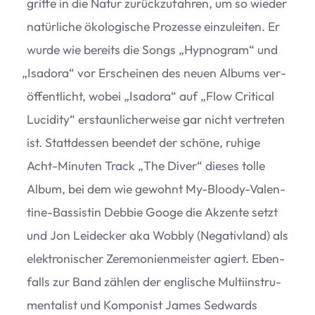
griffe in die Natur zurück­zu­fah­ren, um so wie­der
natür­li­che öko­lo­gi­sche Pro­zesse ein­zu­lei­ten. Er
wurde wie bereits die Songs
„
Hyp­no­gram“ und
„
Isa­dora“ vor Erschei­nen des neuen Albums ver­
öf­fent­licht, wobei
„
Isa­dora“ auf
„
Flow Cri­ti­cal
Luci­dity“ erstaun­li­cher­weise gar nicht ver­tre­ten
ist. Statt­des­sen been­det der schöne, ruhige
Acht-Minu­ten Track
„
The Diver“ die­ses tolle
Album, bei dem wie gewohnt My-Bloody-Valen­
tine-Bas­sis­tin Debbie Googe die Akzente setzt
und Jon Lei­de­cker aka Wob­bly (Nega­tiv­land) als
elek­tro­ni­scher Zere­mo­nien­meis­ter agiert. Eben­
falls zur Band zäh­len der eng­li­sche Mul­ti­in­stru­
men­ta­list und Kom­po­nist James Sedwards