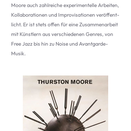
Moore auch zahl­rei­che expe­ri­men­telle Arbei­ten,
Kol­la­bo­ra­tio­nen und Impro­vi­sa­tio­nen ver­öf­fent­
licht. Er ist stets offen für eine Zusam­men­ar­beit
mit Künst­lern aus ver­schie­de­nen Gen­res, von
Free Jazz bis hin zu Noise und Avantgarde-
Musik.