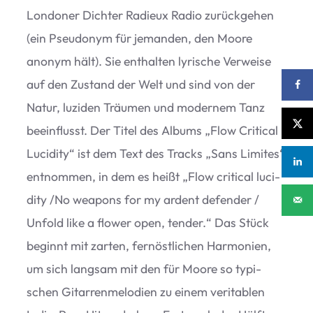
Lon­do­ner Dich­ter Radieux Radio zurück­ge­hen
(ein Pseud­onym für jeman­den, den Moore
anonym hält). Sie ent­hal­ten lyri­sche Ver­weise
auf den Zustand der Welt und sind von der
Natur, luzi­den Träu­men und moder­nem Tanz
beein­flusst. Der Titel des Albums
„
Flow Cri­ti­cal
Luci­dity“ ist dem Text des Tracks
„
Sans Limi­tes“
ent­nom­men, in dem es heißt
„
Flow cri­ti­cal luci­
dity /​No wea­pons for my ardent defen­der /​
Unfold like a flower open, ten­der.“ Das Stück
beginnt mit zar­ten, fern­öst­li­chen Har­mo­nien,
um sich lang­sam mit den für Moore so typi­
schen Gitar­ren­me­lo­dien zu einem veri­ta­blen