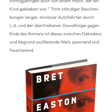
fünf­zig­jäh­ri­gen auch von einem Mann, der ein
Kind geblie­ben war.“ Trotz stän­di­ger Beschrei­
bun­gen lan­ger, sinn­lo­ser Auto­fahr­ten durch
L.A. und der über­trie­be­nen Gewalt­or­gie gegen
Ende des Romans ist die­ses zwi­schen Deka­denz
und Abgrund oszil­lie­rende Werk span­nend und
faszinierend.