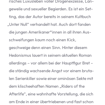
ri­sches Luxus­le­ben vol­ler Dro­gen­ex­zesse, Lan­
ge­weile und sexu­el­ler Begier­den. Es ist ein Set­
ting, das der Autor bereits in sei­nem Kult­buch
„
Unter Null“ ver­han­delt hat. Auch dort fan­den
die jun­gen Amerikaner*innen in all ihren Aus­
schwei­fun­gen kaum noch einen Kick,
geschweige denn einen Sinn. Hin­ter die­sem
Hedo­nis­mus lau­ert in sei­nem aktu­el­len Roman
aller­dings – vor allem bei der Haupt­fi­gur Bret –
die stän­dig wach­sende Angst vor einem bru­ta­
len Seri­en­kil­ler sowie einer omi­nö­sen Sekte mit
dem kli­schee­haf­ten Namen
„
Riders of the
After­life“, eine wahn­hafte Vor­stel­lung, die sich
am Ende in einer über­trie­be­nen und fast schon