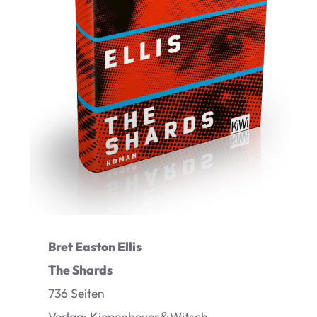
Bret Eas­ton Ellis
The Shards
736 Sei­ten
Ver­lag: Kiepenheuer
Witsch
&