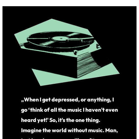
„When I get depressed, or anything, I
go ‘think of all the music I haven't even
heard yet!' So, it's the one thing.
Imagine the world without music. Man,