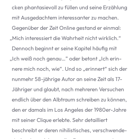
cken phan­ta­sie­voll zu fül­len und seine Erzäh­lung
mit Aus­ge­dach­tem inter­es­san­ter zu machen.
Gegen­über der Zeit Online gestand er ein­mal:
„
Mich inter­es­siert die Wahr­heit nicht wirk­lich.“
Den­noch beginnt er seine Kapi­tel häu­fig mit
„
Ich weiß noch genau…” oder betont
„
Ich erin­
nere mich noch, wie“. Und so
„
erin­nert“ sich der
nun­mehr 58-jäh­rige Autor an seine Zeit als 17-
Jäh­ri­ger und glaubt, nach meh­re­ren Ver­su­chen
end­lich über den Alb­traum schrei­ben zu kön­nen,
den er damals im Los Ange­les der 1980er-Jahre
mit sei­ner Cli­que erlebte. Sehr detail­liert
beschreibt er deren nihi­lis­ti­sches, ver­schwen­de­