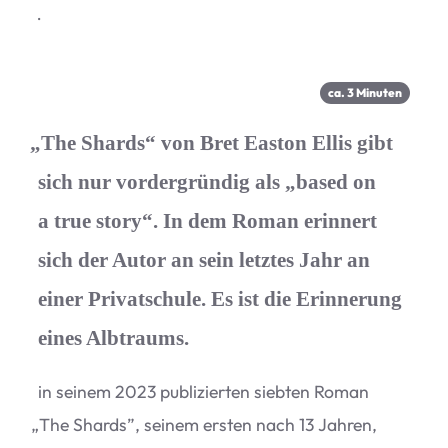
·
ca.
3
Minu­ten
„
The Shards“ von Bret Easton Ellis gibt
sich nur vordergründig als
„
based on
a true story“. In dem Roman erinnert
sich der Autor an sein letztes Jahr an
einer Privatschule. Es ist die Erinnerung
eines Albtraums.
in sei­nem 2023 publi­zier­ten sieb­ten Roman
„
The Shards”, sei­nem ers­ten nach 13 Jah­ren,