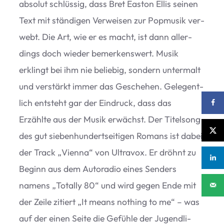
abso­lut schlüs­sig, dass Bret Eas­ton Ellis sei­nen
Text mit stän­di­gen Ver­wei­sen zur Pop­mu­sik ver­
webt. Die Art, wie er es macht, ist dann aller­
dings doch wie­der bemer­kens­wert. Musik
erklingt bei ihm nie belie­big, son­dern unter­malt
und ver­stärkt immer das Gesche­hen. Gele­gent­
lich ent­steht gar der Ein­druck, dass das
Erzählte aus der Musik erwächst. Der Titel­song
des gut sie­ben­hun­dert­sei­ti­gen Romans ist dabei
der Track
„
Vienna“ von Ultra­vox. Er dröhnt zu
Beginn aus dem Auto­ra­dio eines Sen­ders
namens
„
Totally 80“ und wird gegen Ende mit
der Zeile zitiert
„
It means not­hing to me“ – was
auf der einen Seite die Gefühle der Jugend­li­