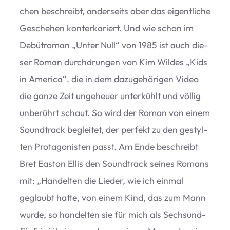
chen beschreibt, ander­seits aber das eigent­li­che
Gesche­hen kon­ter­ka­riert. Und wie schon im
Debüt­ro­man
„
Unter Null“ von 1985 ist auch die­
ser Roman durch­drun­gen von Kim Wil­des
„
Kids
in Ame­rica“, die in dem dazu­ge­hö­ri­gen Video
die ganze Zeit unge­heuer unter­kühlt und völ­lig
unbe­rührt schaut. So wird der Roman von einem
Sound­track beglei­tet, der per­fekt zu den gestyl­
ten Prot­ago­nis­ten passt. Am Ende beschreibt
Bret Eas­ton Ellis den Sound­track sei­nes Romans
mit:
„
Han­del­ten die Lie­der, wie ich ein­mal
geglaubt hatte, von einem Kind, das zum Mann
wurde, so han­del­ten sie für mich als Sechs­und­