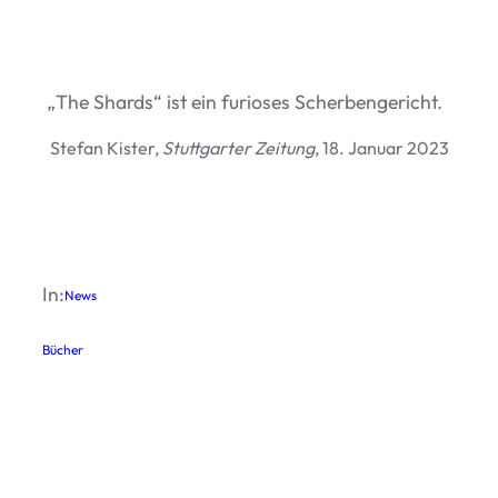
„
The Shards“ ist ein furio­ses Scherbengericht.
Ste­fan Kis­ter,
Stutt­gar­ter Zei­tung
, 18. Januar 2023
In:
News
Bücher