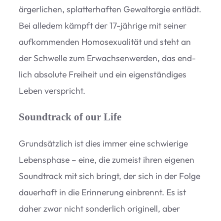
ärger­li­chen, splat­ter­haf­ten Gewalt­or­gie ent­lädt.
Bei alle­dem kämpft der 17-jäh­rige mit sei­ner
auf­kom­men­den Homo­se­xua­li­tät und steht an
der Schwelle zum Erwach­sen­wer­den, das end­
lich abso­lute Frei­heit und ein eigen­stän­di­ges
Leben verspricht.
Soundtrack of our Life
Grund­sätz­lich ist dies immer eine schwie­rige
Lebens­phase – eine, die zumeist ihren eige­nen
Sound­track mit sich bringt, der sich in der Folge
dau­er­haft in die Erin­ne­rung ein­brennt. Es ist
daher zwar nicht son­der­lich ori­gi­nell, aber