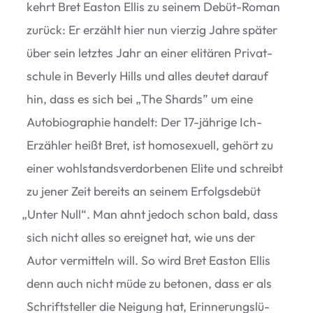
kehrt Bret Eas­ton Ellis zu sei­nem Debüt-Roman
zurück: Er erzählt hier nun vier­zig Jahre spä­ter
über sein letz­tes Jahr an einer eli­tä­ren Pri­vat­
schule in Beverly Hills und alles deu­tet dar­auf
hin, dass es sich bei
„
The Shards” um eine
Auto­bio­gra­phie han­delt: Der 17-jäh­rige Ich-
Erzäh­ler heißt Bret, ist homo­se­xu­ell, gehört zu
einer wohl­stands­ver­dor­be­nen Elite und schreibt
zu jener Zeit bereits an sei­nem Erfolgs­de­büt
„
Unter Null“. Man ahnt jedoch schon bald, dass
sich nicht alles so ereig­net hat, wie uns der
Autor ver­mit­teln will. So wird Bret Eas­ton Ellis
denn auch nicht müde zu beto­nen, dass er als
Schrift­stel­ler die Nei­gung hat, Erin­ne­rungs­lü­