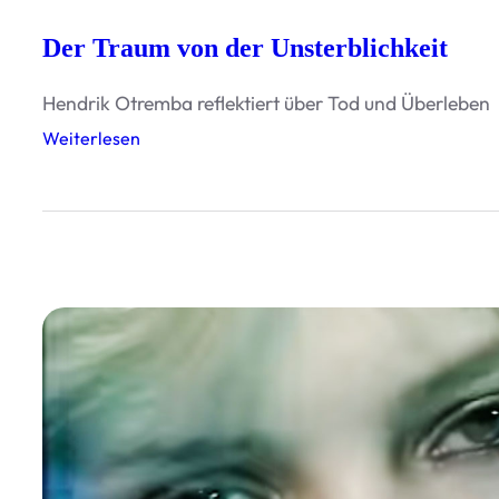
-
P
Der Traum von der Unsterblichkeit
h
Hendrik Otremba reflektiert über Tod und Überleben
i
:
Weiterlesen
l
D
o
e
s
r
o
T
p
r
h
a
e
u
n
m
v
o