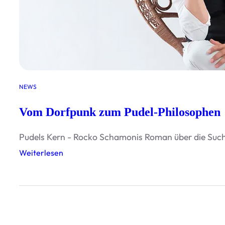
M
u
r
d
e
r
NEWS
Vom Dorfpunk zum Pudel-Philosophen
Pudels Kern - Rocko Schamonis Roman über die Such
:
Weiterlesen
V
o
m
D