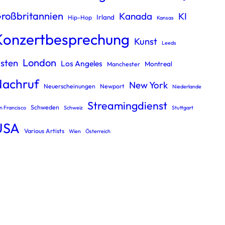
roßbritannien
Kanada
KI
Irland
Hip-Hop
Kansas
Konzertbesprechung
Kunst
Leeds
London
isten
Los Angeles
Montreal
Manchester
Nachruf
New York
Neuerscheinungen
Newport
Niederlande
Streamingdienst
Schweden
n Francisco
Schweiz
Stuttgart
USA
Various Artists
Wien
Österreich