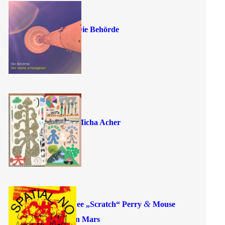
Die Behörde
Micha Acher
&
Lee
„
Scratch“ Perry
Mouse
on Mars