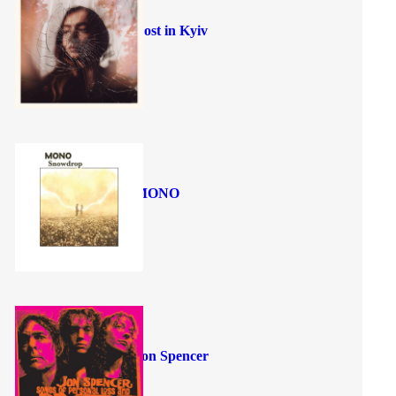
Lost in Kyiv
MONO
Jon Spencer