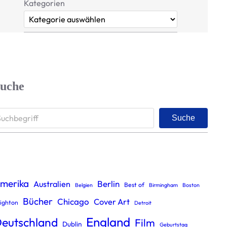
Kategorien
uche
Suche
merika
Berlin
Australien
Best of
Belgien
Birmingham
Boston
Bücher
Chicago
Cover Art
ighton
Detroit
England
eutschland
Film
Dublin
Geburtstag