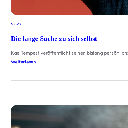
NEWS
Die lange Suche zu sich selbst
Kae Tempest veröffentlicht seinen bislang persönlic
:
Weiterlesen
D
i
e
l
a
n
g