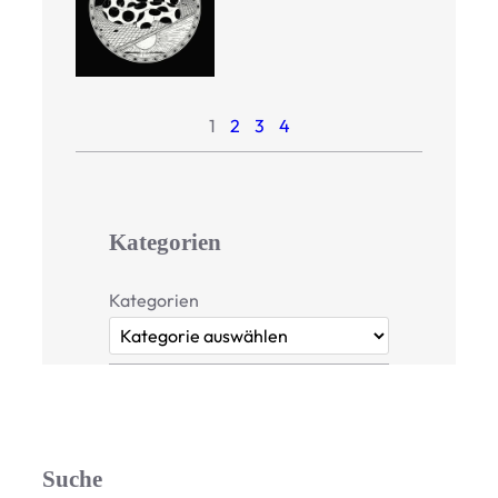
1
2
3
4
Kategorien
Kategorien
Suche