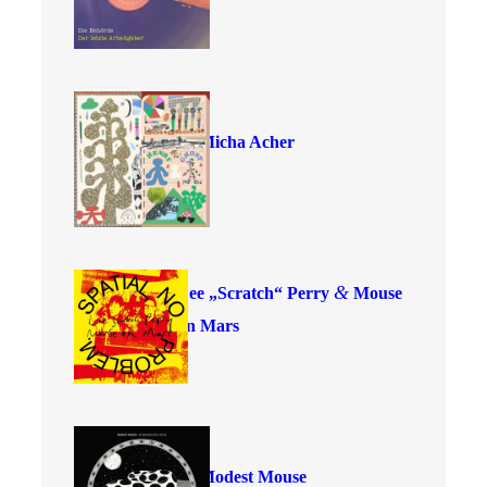
Micha Acher
&
Lee
„
Scratch“ Perry
Mouse
on Mars
Modest Mouse