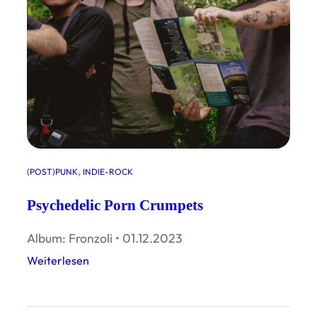
, 
(POST)PUNK
INDIE-ROCK
Psychedelic Porn Crumpets
Album: Fronzoli • 01.12.2023
:
Weiterlesen
P
s