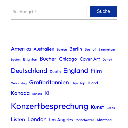
S
Suche
e
a
r
c
Amerika
Berlin
Australien
Best of
Belgien
Birmingham
h
Bücher
Chicago
Cover Art
Brighton
Boston
Detroit
England
Deutschland
Film
Dublin
Großbritannien
Irland
Hip-Hop
Geburtstag
Kanada
KI
Kansas
Konzertbesprechung
Kunst
Leeds
London
Listen
Los Angeles
Montreal
Manchester