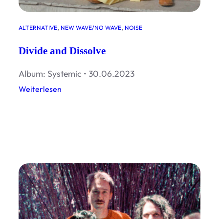
u
m
, 
, 
ALTERNATIVE
NEW WAVE/NO WAVE
NOISE
p
e
Divide and Dissolve
t
Album: Systemic • 30.06.2023
s
:
Weiterlesen
D
i
v
i
d
e
a
n