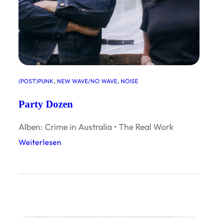
, 
, 
(POST)PUNK
NEW WAVE/NO WAVE
NOISE
Party Dozen
Alben: Crime in Australia • The Real Work
:
Weiterlesen
P
a
r
t
y