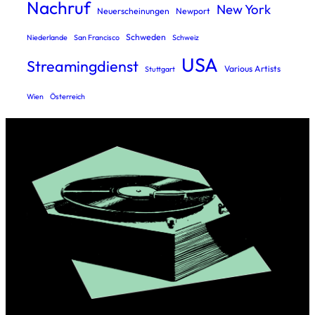
Nachruf
New York
Neuerscheinungen
Newport
Schweden
Niederlande
San Francisco
Schweiz
USA
Streamingdienst
Various Artists
Stuttgart
Wien
Österreich