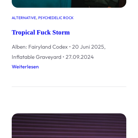
, 
ALTERNATIVE
PSYCHEDELIC ROCK
Tropical Fuck Storm
Alben: Fairyland Codex • 20 Juni 2025,
Inflatable Graveyard • 27.09.2024
:
Weiterlesen
T
r
o
p
i
c
a