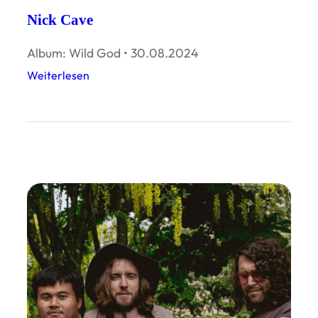
Nick Cave
Album: Wild God • 30.08.2024
:
Weiterlesen
N
i
c
k
C
a
v
e