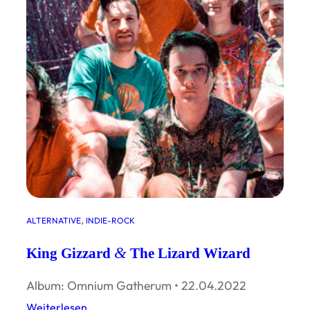
d
D
i
s
s
o
l
v
e
, 
ALTERNATIVE
INDIE-ROCK
&
King Gizzard
The Lizard Wizard
Album: Omnium Gatherum • 22.04.2022
:
Weiterlesen