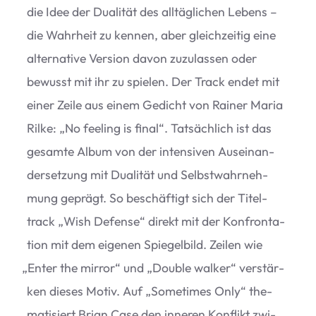
die Idee der Dua­li­tät des all­täg­li­chen Lebens –
die Wahr­heit zu ken­nen, aber gleich­zei­tig eine
alter­na­tive Ver­sion davon zuzu­las­sen oder
bewusst mit ihr zu spie­len. Der Track endet mit
einer Zeile aus einem Gedicht von Rai­ner Maria
Rilke:
„
No fee­ling is final“. Tat­säch­lich ist das
gesamte Album von der inten­si­ven Aus­ein­an­
der­set­zung mit Dua­li­tät und Selbst­wahr­neh­
mung geprägt. So beschäf­tigt sich der Titel­
track
„
Wish Defense“ direkt mit der Kon­fron­ta­
tion mit dem eige­nen Spie­gel­bild. Zei­len wie
„
Enter the mir­ror“ und
„
Dou­ble wal­ker“ ver­stär­
ken die­ses Motiv. Auf
„
Some­ti­mes Only“ the­
ma­ti­siert Brian Case den inne­ren Kon­flikt zwi­