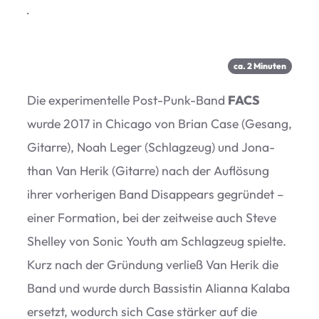
·
ca.
2
Minu­ten
Die expe­ri­men­telle Post-Punk-Band
FACS
wurde 2017 in Chi­cago von Brian Case (Gesang,
Gitarre), Noah Leger (Schlag­zeug) und Jona­
than Van Herik (Gitarre) nach der Auf­lö­sung
ihrer vor­he­ri­gen Band Dis­ap­pears gegrün­det –
einer For­ma­tion, bei der zeit­weise auch Steve
Shel­ley von Sonic Youth am Schlag­zeug spielte.
Kurz nach der Grün­dung ver­ließ Van Herik die
Band und wurde durch Bas­sis­tin Ali­anna Kalaba
ersetzt, wodurch sich Case stär­ker auf die