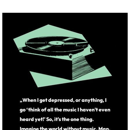
„When I get depressed, or anything, I
go ‘think of all the music I haven't even
heard yet!' So, it's the one thing.
Imagine the world without music. Man,