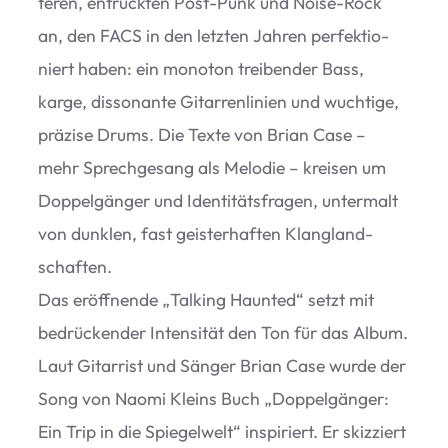
te­ren, ent­rück­ten Post-Punk und Noise-Rock
an, den FACS in den letz­ten Jah­ren per­fek­tio­
niert haben: ein mono­ton trei­ben­der Bass,
karge, dis­so­nante Gitar­ren­li­nien und wuch­tige,
prä­zise Drums. Die Texte von Brian Case –
mehr Sprech­ge­sang als Melo­die – krei­sen um
Dop­pel­gän­ger und Iden­ti­täts­fra­gen, unter­malt
von dunk­len, fast geis­ter­haf­ten Klang­land­
schaf­ten.
Das eröff­nende
„
Tal­king Haun­ted“ setzt mit
bedrü­cken­der Inten­si­tät den Ton für das Album.
Laut Gitar­rist und Sän­ger Brian Case wurde der
Song von Naomi Kleins Buch
„
Dop­pel­gän­ger:
Ein Trip in die Spie­gel­welt“ inspi­riert. Er skiz­ziert