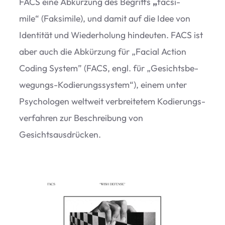
FACS eine Abkür­zung des Begriffs
„
facsi­
mile“ (Fak­si­mile), und damit auf die Idee von
Iden­ti­tät und Wie­der­ho­lung hin­deu­ten. FACS ist
aber auch die Abkür­zung für
„
Facial Action
Coding Sys­tem” (FACS, engl. für
„
Gesichts­be­
we­gungs-Kodie­rungs­sys­tem“), einem unter
Psy­cho­lo­gen welt­weit ver­brei­te­tem Kodie­rungs­
ver­fah­ren zur Beschrei­bung von
Gesichtsausdrücken.