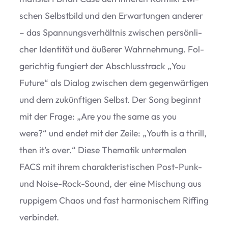
schen Selbst­bild und den Erwar­tun­gen ande­rer
– das Span­nungs­ver­hält­nis zwi­schen per­sön­li­
cher Iden­ti­tät und äuße­rer Wahr­neh­mung. Fol­
ge­rich­tig fun­giert der Abschluss­track
„
You
Future“ als Dia­log zwi­schen dem gegen­wär­ti­gen
und dem zukünf­ti­gen Selbst. Der Song beginnt
mit der Frage:
„
Are you the same as you
were?“ und endet mit der Zeile:
„
Youth is a thrill,
then it’s over.“ Diese The­ma­tik unter­ma­len
FACS mit ihrem cha­rak­te­ris­ti­schen Post-Punk-
und Noise-Rock-Sound, der eine Mischung aus
rup­pi­gem Chaos und fast har­mo­ni­schem Rif­fing
verbindet.