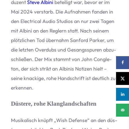
du­zent
Steve Albini
betei­ligt war, bevor er im
Mai 2024 ver­starb. Die Auf­nah­men fan­den in
den Elec­tri­cal Audio Stu­dios an nur zwei Tagen
mit Albini an den Reg­lern statt. Nach sei­nem
plötz­li­chen Tod über­nahm San­ford Par­ker, um
die letz­ten Over­dubs und Gesangs­spu­ren abzu­
schlie­ßen. Der Mix stammt von John Con­gle­
ton, der sich strikt an Albi­nis Noti­zen hielt –
seine kna­ckige, rohe Hand­schrift ist deut­lich zu
erkennen.
Düstere, rohe Klanglandschaften
Musi­ka­lisch knüpft
„
Wish Defense“ an den düs­