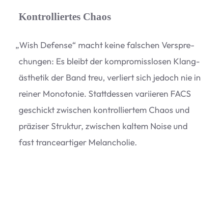
Kontrolliertes Chaos
„
Wish Defense“ macht keine fal­schen Ver­spre­
chun­gen: Es bleibt der kom­pro­miss­lo­sen Klang­
äs­the­tik der Band treu, ver­liert sich jedoch nie in
rei­ner Mono­to­nie. Statt­des­sen vari­ie­ren FACS
geschickt zwi­schen kon­trol­lier­tem Chaos und
prä­zi­ser Struk­tur, zwi­schen kal­tem Noise und
fast trance­ar­ti­ger Melancholie.