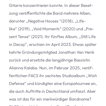
Gitarre kon­zen­trie­ren konnte. In die­ser Beset­
zung ver­öf­fent­lichte die Band meh­rere Alben,
dar­un­ter
„
Nega­tive Hou­ses “(2018),
„
Life­
like“ (2019),
„
Void Moments“ (2020) und
„
Pre­
sent Tense“ (2021). Ihr fünf­tes Album,
„
Still Life
in Decay“, erschien im April 2023. Etwas spä­ter
kehrte Grün­dungs­mit­glied Jona­than Van Herik
zurück und ersetzte die lang­jäh­rige Bas­sis­tin
Ali­anna Kalaba. Nun, im Februar 2025, ver­öf­
fent­li­chen FACS ihr sechs­tes Stu­dio­al­bum
„
Wish
Defense“ und kün­dig­ten eine Euro­pa­tour­nee an,
die auch Auf­tritte in Deutsch­land umfasst. Aber
was ist das für ein merk­wür­di­ger Band­name?