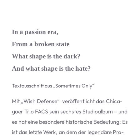
In a passion era,
From a broken state
What shape is the dark?
And what shape is the hate?
Text­aus­schnitt aus
„
Some­ti­mes Only“
Mit
„
Wish Defense“
ver­öf­fent­licht das Chi­ca­
goer Trio FACS sein sechs­tes Stu­dio­al­bum – und
es hat eine beson­dere his­to­ri­sche Bedeu­tung: Es
ist das letzte Werk, an dem der legen­däre Pro­