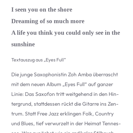
I seen you on the shore
Dreaming of so much more
A life you think you could only see in the
sunshine
Text­aus­zug aus
„
Eyes Full”
Die junge Saxo­pho­nis­tin Zoh Amba über­rascht
mit dem neuen Album
„
Eyes Full“ auf gan­zer
Linie: Das Saxo­fon tritt weit­ge­hend in den Hin­
ter­grund, statt­des­sen rückt die Gitarre ins Zen­
trum. Statt Free Jazz erklin­gen Folk, Coun­try
und Blues, tief ver­wur­zelt in der Hei­mat Ten­nes­