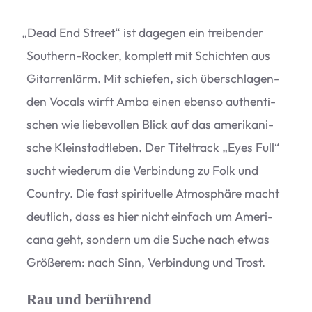
„
Dead End Street“ ist dage­gen ein trei­ben­der
Sou­thern-Rocker, kom­plett mit Schich­ten aus
Gitar­ren­lärm. Mit schie­fen, sich über­schla­gen­
den Vocals wirft Amba einen ebenso authen­ti­
schen wie lie­be­vol­len Blick auf das ame­ri­ka­ni­
sche Klein­stadt­le­ben. Der Titel­track
„
Eyes Full“
sucht wie­derum die Ver­bin­dung zu Folk und
Coun­try. Die fast spi­ri­tu­elle Atmo­sphäre macht
deut­lich, dass es hier nicht ein­fach um Ame­ri­
cana geht, son­dern um die Suche nach etwas
Grö­ße­rem: nach Sinn, Ver­bin­dung und Trost.
Rau und berührend