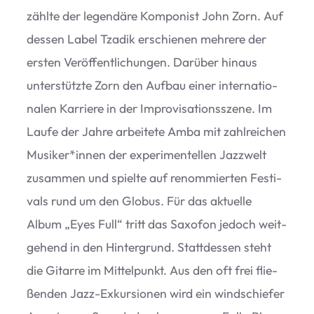
zählte der legen­däre Kom­po­nist John Zorn. Auf
des­sen Label Tzadik erschie­nen meh­rere der
ers­ten Ver­öf­fent­li­chun­gen. Dar­über hin­aus
unter­stützte Zorn den Auf­bau einer inter­na­tio­
na­len Kar­riere in der Impro­vi­sa­ti­ons­szene. Im
Laufe der Jahre arbei­tete Amba mit zahl­rei­chen
Musiker*innen der expe­ri­men­tel­len Jazz­welt
zusam­men und spielte auf renom­mier­ten Fes­ti­
vals rund um den Glo­bus. Für das aktu­elle
Album
„
Eyes Full“ tritt das Saxo­fon jedoch weit­
ge­hend in den Hin­ter­grund. Statt­des­sen steht
die Gitarre im Mit­tel­punkt. Aus den oft frei flie­
ßen­den Jazz-Exkur­sio­nen wird ein wind­schie­fer