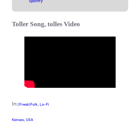
Spo­tify
Toller Song, tolles Video
In:
, 
(Freak)Folk
Lo-Fi
, 
Kansas
USA