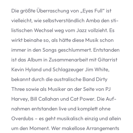
Die größte Über­ra­schung von
„
Eyes Full“ ist
viel­leicht, wie selbst­ver­ständ­lich Amba den sti­
lis­ti­schen Wech­sel weg vom Jazz voll­zieht. Es
wirkt bei­nahe so, als hätte diese Musik schon
immer in den Songs geschlum­mert. Ent­stan­den
ist das Album in Zusam­men­ar­beit mit Gitar­rist
Kevin Hyland und Schlag­zeu­ger Jim White,
bekannt durch die aus­tra­li­sche Band Dirty
Three sowie als Musi­ker an der Seite von PJ
Har­vey, Bill Cal­la­han und Cat Power. Die Auf­
nah­men ent­stan­den live und kom­plett ohne
Over­dubs – es geht musi­ka­lisch ein­zig und allein
um den Moment. Wer makel­lose Arran­ge­ments