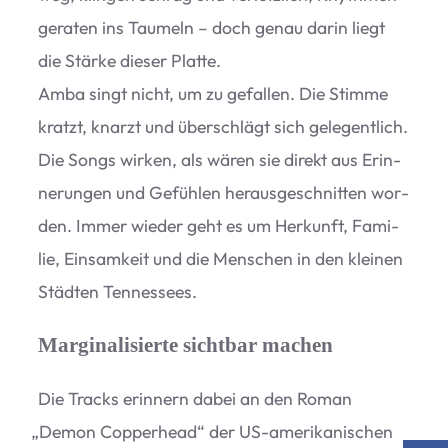
gera­ten ins Tau­meln – doch genau darin liegt
die Stärke die­ser Platte.
Amba singt nicht, um zu gefal­len. Die Stimme
kratzt, knarzt und über­schlägt sich gele­gent­lich.
Die Songs wir­ken, als wären sie direkt aus Erin­
ne­run­gen und Gefüh­len her­aus­ge­schnit­ten wor­
den. Immer wie­der geht es um Her­kunft, Fami­
lie, Ein­sam­keit und die Men­schen in den klei­nen
Städ­ten Tennessees.
Marginalisierte sichtbar machen
Die Tracks erin­nern dabei an den Roman
„
Demon Cop­per­head“ der US-ame­ri­ka­ni­schen