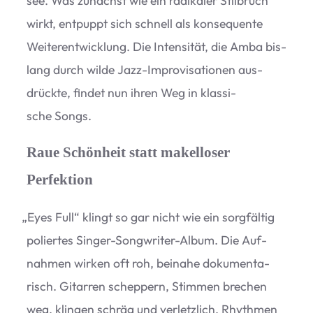
see. Was zunächst wie ein radi­ka­ler Stil­bruch
wirkt, ent­puppt sich schnell als kon­se­quente
Wei­ter­ent­wick­lung. Die Inten­si­tät, die Amba bis­
lang durch wilde Jazz-Impro­vi­sa­tio­nen aus­
drückte, fin­det nun ihren Weg in klas­si­
sche Songs.
Raue Schönheit statt makelloser
Perfektion
„
Eyes Full“ klingt so gar nicht wie ein sorg­fäl­tig
polier­tes Sin­ger-Song­wri­ter-Album. Die Auf­
nah­men wir­ken oft roh, bei­nahe doku­men­ta­
risch. Gitar­ren schep­pern, Stim­men bre­chen
weg, klin­gen schräg und ver­letz­lich, Rhyth­men