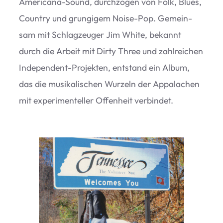
Ame­ri­cana-Sound, durch­zo­gen von Folk, Blues,
Coun­try und grung­i­gem Noise-Pop. Gemein­
sam mit Schlag­zeu­ger Jim White, bekannt
durch die Arbeit mit Dirty Three und zahl­rei­chen
Inde­pen­dent-Pro­jek­ten, ent­stand ein Album,
das die musi­ka­li­schen Wur­zeln der Appa­la­chen
mit expe­ri­men­tel­ler Offen­heit verbindet.