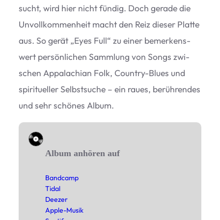
sucht, wird hier nicht fün­dig. Doch gerade die
Unvoll­kom­men­heit macht den Reiz die­ser Platte
aus. So gerät
„
Eyes Full“ zu einer bemer­kens­
wert per­sön­li­chen Samm­lung von Songs zwi­
schen Appa­la­chian Folk, Coun­try-Blues und
spi­ri­tu­el­ler Selbst­su­che – ein raues, berüh­ren­des
und sehr schö­nes Album.
Album anhören auf
Band­camp
Tidal
Deezer
Apple-Musik