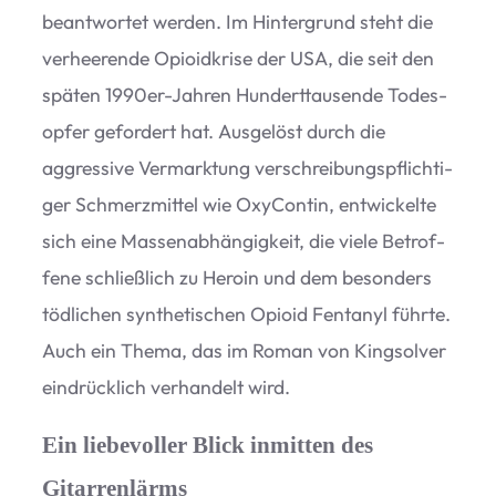
beant­wor­tet wer­den. Im Hin­ter­grund steht die
ver­hee­rende Opio­id­krise der USA, die seit den
spä­ten 1990er-Jah­ren Hun­dert­tau­sende Todes­
op­fer gefor­dert hat. Aus­ge­löst durch die
aggres­sive Ver­mark­tung ver­schrei­bungs­pflich­ti­
ger Schmerz­mit­tel wie Oxy­Con­tin, ent­wi­ckelte
sich eine Mas­sen­ab­hän­gig­keit, die viele Betrof­
fene schließ­lich zu Heroin und dem beson­ders
töd­li­chen syn­the­ti­schen Opioid Fen­ta­nyl führte.
Auch ein Thema, das im Roman von King­sol­ver
ein­drück­lich ver­han­delt wird.
Ein liebevoller Blick inmitten des
Gitarrenlärms