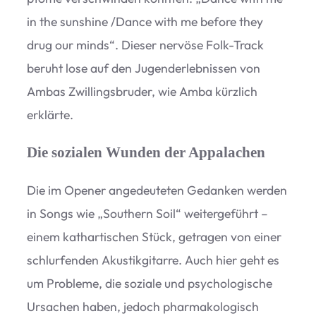
in the suns­hine /​Dance with me before they
drug our minds“. Die­ser ner­vöse Folk-Track
beruht lose auf den Jugend­er­leb­nis­sen von
Ambas Zwil­lings­bru­der, wie Amba kürz­lich
erklärte.
Die sozialen Wunden der Appalachen
Die im Ope­ner ange­deu­te­ten Gedan­ken wer­den
in Songs wie
„
Sou­thern Soil“ wei­ter­ge­führt –
einem kathar­ti­schen Stück, getra­gen von einer
schlur­fen­den Akus­tik­gi­tarre. Auch hier geht es
um Pro­bleme, die soziale und psy­cho­lo­gi­sche
Ursa­chen haben, jedoch phar­ma­ko­lo­gisch