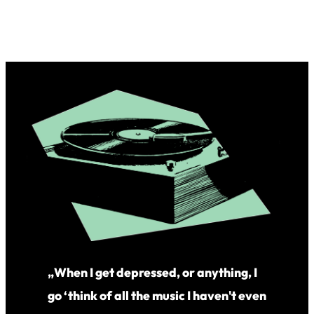
„When I get depressed, or anything, I
go ‘think of all the music I haven't even