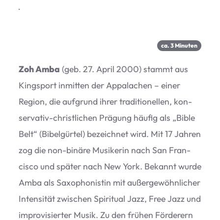
·
ca.
3
Minu­ten
Zoh Amba
(geb. 27. April 2000) stammt aus
King­sport inmit­ten der Appa­la­chen – einer
Region, die auf­grund ihrer tra­di­tio­nel­len, kon­
ser­va­tiv-christ­li­chen Prä­gung häu­fig als
„
Bible
Belt“ (Bibel­gür­tel) bezeich­net wird. Mit 17 Jah­ren
zog die non-binäre Musi­ke­rin nach San Fran­
cisco und spä­ter nach New York. Bekannt wurde
Amba als Saxo­pho­nis­tin mit außer­ge­wöhn­li­cher
Inten­si­tät zwi­schen Spi­ri­tual Jazz, Free Jazz und
impro­vi­sier­ter Musik. Zu den frü­hen För­de­rern