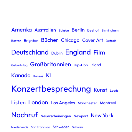
a
r
c
Amerika
Berlin
Australien
Best of
Belgien
Birmingham
h
Bücher
Chicago
Cover Art
Brighton
Boston
Detroit
England
Deutschland
Film
Dublin
Großbritannien
Irland
Hip-Hop
Geburtstag
Kanada
KI
Kansas
Konzertbesprechung
Kunst
Leeds
London
Listen
Los Angeles
Montreal
Manchester
Nachruf
New York
Neuerscheinungen
Newport
Schweden
Niederlande
San Francisco
Schweiz