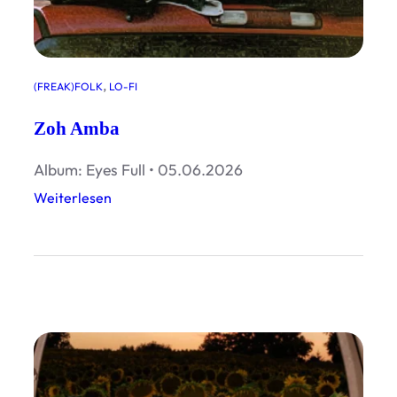
, 
(FREAK)FOLK
LO-FI
Zoh Amba
Album: Eyes Full • 05.06.2026
:
Weiterlesen
Z
o
h
A
m
b
a