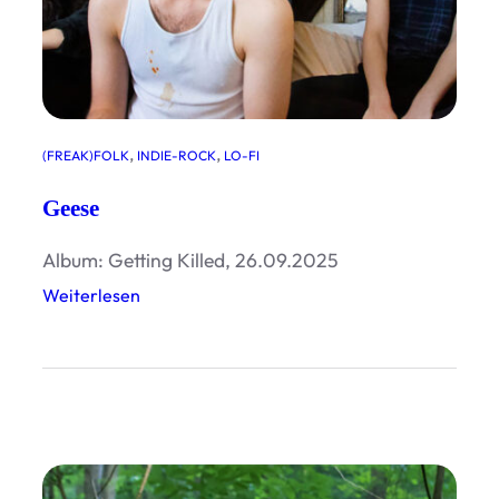
, 
, 
(FREAK)FOLK
INDIE-ROCK
LO-FI
Geese
Album: Getting Killed, 26.09.2025
:
Weiterlesen
G
e
e
s
e