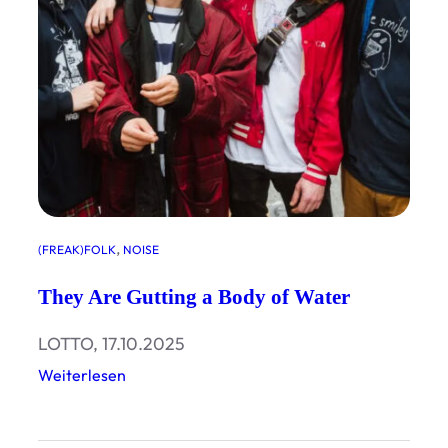
n
, 
(FREAK)FOLK
NOISE
They Are Gutting a Body of Water
LOTTO, 17.10.2025
:
Weiterlesen
T
h