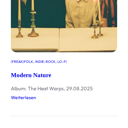
, 
, 
(FREAK)FOLK
INDIE-ROCK
LO-FI
Modern Nature
Album: The Heat Warps, 29.08.2025
:
Weiterlesen
M
o
d