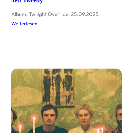
Jeff Tweedy
Album: Twilight Override, 25.09.2025
:
Weiterlesen
J
e
f
f
T
w
e
e
d
y