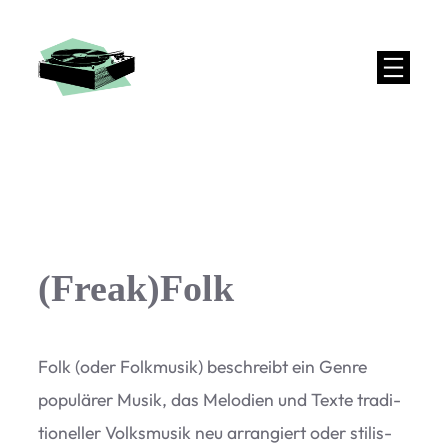
(Freak)Folk
Folk (oder Folk­mu­sik) beschreibt ein Genre
popu­lä­rer Musik, das Melo­dien und Texte tra­di­
tio­nel­ler Volks­mu­sik neu arran­giert oder sti­lis­