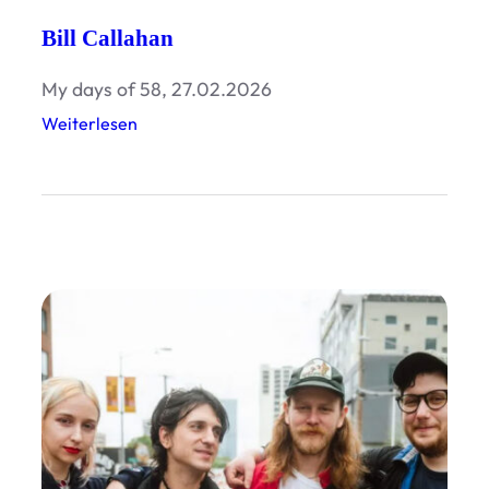
Bill Callahan
My days of 58, 27.02.2026
:
Weiterlesen
B
i
l
l
C
a
l
l
a
h
a