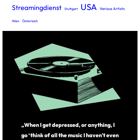
USA
Streamingdienst
Various Artists
Stuttgart
Wien
Österreich
„When I get depressed, or anything, I
go ‘think of all the music I haven't even