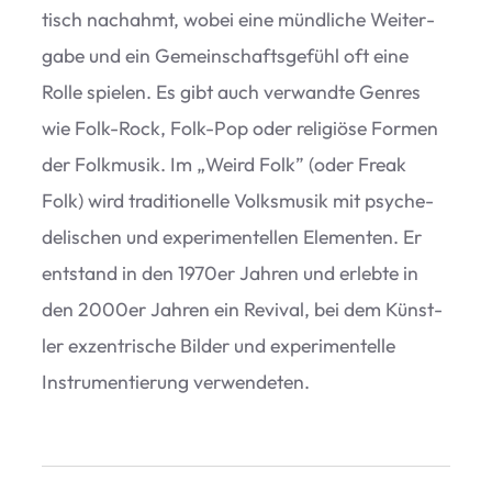
tisch nach­ahmt, wobei eine münd­li­che Wei­ter­
gabe und ein Gemein­schafts­ge­fühl oft eine
Rolle spie­len. Es gibt auch ver­wandte Gen­res
wie Folk-Rock, Folk-Pop oder reli­giöse For­men
der Folk­mu­sik. Im
„
Weird Folk” (oder Freak
Folk) wird tra­di­tio­nelle Volks­mu­sik mit psy­che­
de­li­schen und expe­ri­men­tel­len Ele­men­ten. Er
ent­stand in den 1970er Jah­ren und erlebte in
den 2000er Jah­ren ein Revi­val, bei dem Künst­
ler exzen­tri­sche Bil­der und expe­ri­men­telle
Instru­men­tie­rung verwendeten.