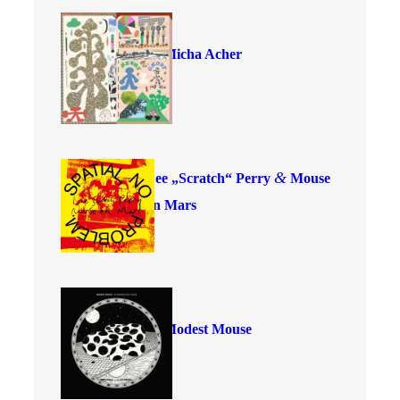
Micha Acher
&
Lee
„
Scratch“ Perry
Mouse
on Mars
Modest Mouse