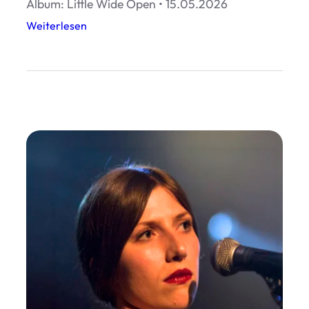
Album: Little Wide Open • 15.05.2026
:
Weiterlesen
K
e
v
i
n
M
o
r
b
y