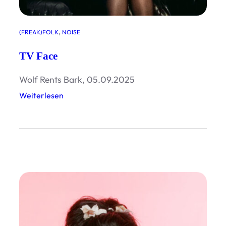
o
d
, 
(FREAK)FOLK
NOISE
y
o
TV Face
f
Wolf Rents Bark, 05.09.2025
:
Weiterlesen
W
T
a
V
t
F
e
a
r
c
e