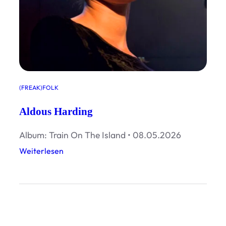
(FREAK)FOLK
Aldous Harding
Album: Train On The Island • 08.05.2026
:
Weiterlesen
A
l
d
o
u