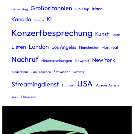
Großbritannien
Irland
Hip-Hop
Geburtstag
Kanada
KI
Kansas
Konzertbesprechung
Kunst
Leeds
London
Listen
Los Angeles
Montreal
Manchester
Nachruf
New York
Neuerscheinungen
Newport
Schweden
Niederlande
San Francisco
Schweiz
USA
Streamingdienst
Various Artists
Stuttgart
Wien
Österreich