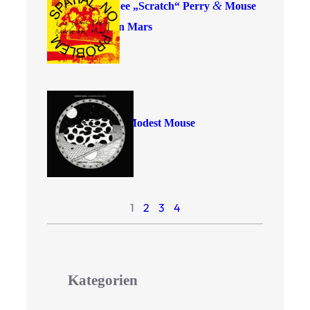
&
Lee
„
Scratch“ Perry
Mouse
on Mars
Modest Mouse
1
2
3
4
Kategorien