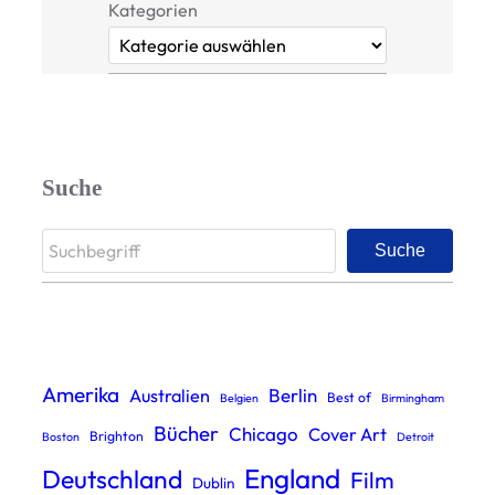
Kategorien
Suche
S
Suche
e
a
r
c
Amerika
Berlin
Australien
Best of
Belgien
Birmingham
h
Bücher
Chicago
Cover Art
Brighton
Boston
Detroit
England
Deutschland
Film
Dublin