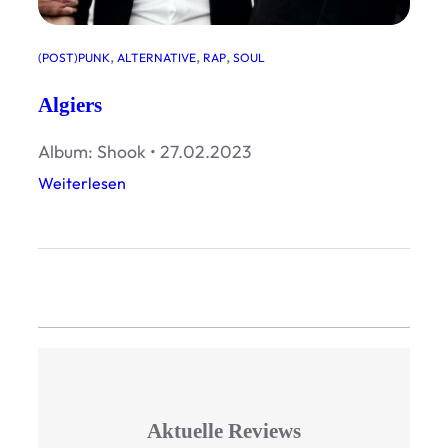
, 
, 
, 
(POST)PUNK
ALTERNATIVE
RAP
SOUL
Algiers
Album: Shook • 27.02.2023
:
Weiterlesen
A
l
g
i
e
r
s
Aktuelle Reviews