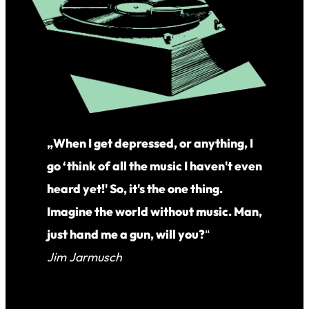
„When I get depressed, or anything, I
go ‘think of all the music I haven't even
heard yet!' So, it's the one thing.
Imagine the world without music. Man,
just hand me a gun, will you?
“
Jim Jarmusch