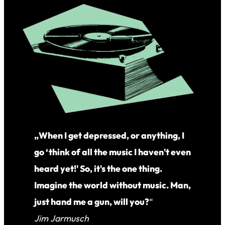
„When I get depressed, or anything, I
go ‘think of all the music I haven't even
heard yet!' So, it's the one thing.
Imagine the world without music. Man,
just hand me a gun, will you?
“
Jim Jarmusch