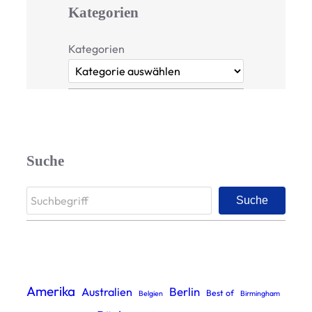
Kategorien
Kategorien
Suche
S
Suche
e
a
r
c
Amerika
Berlin
Australien
Best of
Belgien
Birmingham
h