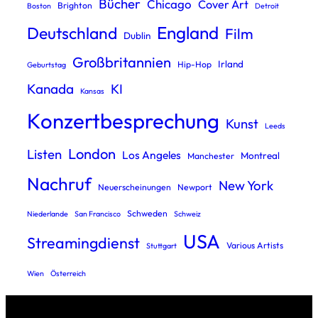
Bücher
Chicago
Cover Art
Brighton
Boston
Detroit
England
Deutschland
Film
Dublin
Großbritannien
Irland
Hip-Hop
Geburtstag
Kanada
KI
Kansas
Konzertbesprechung
Kunst
Leeds
London
Listen
Los Angeles
Montreal
Manchester
Nachruf
New York
Neuerscheinungen
Newport
Schweden
Niederlande
San Francisco
Schweiz
USA
Streamingdienst
Various Artists
Stuttgart
Wien
Österreich