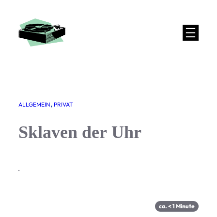
Zum
Inhalt
springen
, 
ALLGEMEIN
PRIVAT
Sklaven der Uhr
·
ca.
< 1
Minute