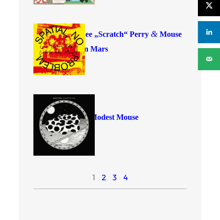
&
Lee
„
Scratch“ Perry
Mouse
on Mars
Modest Mouse
1
2
3
4