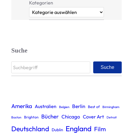
Kategorien
Suche
S
Suche
e
a
r
c
Amerika
Berlin
Australien
Best of
Belgien
Birmingham
h
Bücher
Chicago
Cover Art
Brighton
Boston
Detroit
England
Deutschland
Film
Dublin