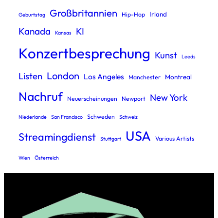
Großbritannien
Irland
Hip-Hop
Geburtstag
Kanada
KI
Kansas
Konzertbesprechung
Kunst
Leeds
London
Listen
Los Angeles
Montreal
Manchester
Nachruf
New York
Neuerscheinungen
Newport
Schweden
Niederlande
San Francisco
Schweiz
USA
Streamingdienst
Various Artists
Stuttgart
Wien
Österreich