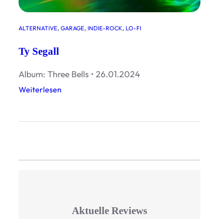
, 
, 
, 
ALTERNATIVE
GARAGE
INDIE-ROCK
LO-FI
Ty Segall
Album: Three Bells • 26.01.2024
:
Weiterlesen
T
y
S
e
g
a
l
l
Aktuelle Reviews