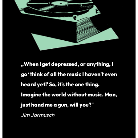
„When I get depressed, or anything, I
go ‘think of all the music I haven't even
heard yet!' So, it's the one thing.
Imagine the world without music. Man,
just hand me a gun, will you?
“
Jim Jarmusch