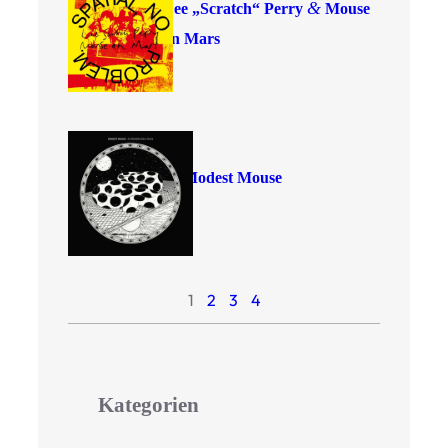
&
Lee
„
Scratch“ Perry
Mouse
on Mars
Modest Mouse
1
2
3
4
Kategorien